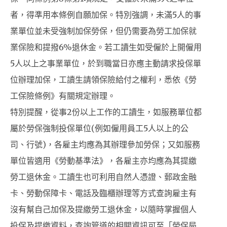
者，得準用本條例自願加保。特別強調，未滿5人的事
業單位並未受強制加保勞保，但仍需要為勞工加保就
業保險和提撥6%退休金。若工讀生如受僱於上開僱用
5人以上之事業單位，於到職當日亦應主動請求投保單
位辦理加保，工讀生請領保險給付之權利，悉依《勞
工保險條例》有關規定辦理。
特別提醒，從事2份以上工作的工讀生，如服務單位都
屬於勞保強制投保單位(例如僱用員工5人以上的公
司、行號)，各雇主均應為其辦理參加勞保；又如服務
單位皆適用《勞動基準法》，各雇主亦均應為其提繳
勞工退休金。工讀生也可利用自然人憑證、郵政金融
卡、勞動保障卡、電話及臨櫃辦理等方式查詢雇主有
沒有幫自己加保及提繳勞工退休金，以隨時掌握個人
投保及提繳資料，查詢管道的相關資訊可至「勞保局