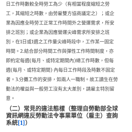
日工作時數較全時勞工為少（有相當程度縮短之勞
工，其縮短之時數，由勞雇雙方協商議定之）；或企
業為因應全時勞工正常工作時間外之營運需求，所安
排之班別；或企業為因應營運尖峰需求所安排之班
別，在1日或1週之工作量尖峰時段中，工作某一固定
時間。2.結合部分時間工作與彈性工作時間制度，亦
即約定每週(每月、或特定期間內)總工作時數，但每
週(每月、或特定期間) 內每日工作時段及時數不固定
者。3.分攤工作的安排，如兩人一職制。故工讀生在勞
動法的權益與一般勞工沒有太大差別，請雇主特別留
意。
（二）常見的違法態樣（整理自勞動部全球
資訊網違反勞動法令事業單位（雇主）查詢
系統
[1]
）