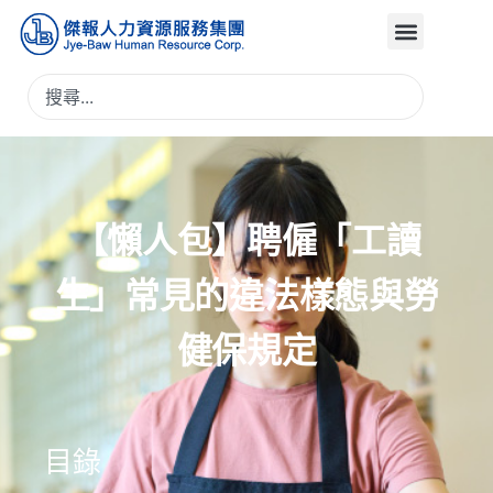
【懶人包】聘僱「工讀
生」常見的違法樣態與勞
健保規定
目錄