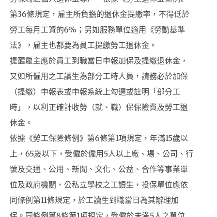
第36條規定，雇主所負擔的退休金提繳率，不得低於
勞工每月工資的6%；另如服務單位適用《勞動基準
法》，雇主也都要為員工提繳勞工退休金。
提醒雇主應於員工到職當日申報加保及提繳退休金，
又如所僱用之工讀生為部分工時人員，請務必於加保
（提繳）申報表或申報系統上勾選或註明「部分工
時」，以利正確計收勞（就、職）保保險費及勞工退
休金。
依據《勞工保險條例》第6條第1項規定，年滿15歲以
上，65歲以下，受僱於僱用5人以上廠、場、公司、行
號及交通、公用、新聞、文化、公益、合作等事業單
位及政府機關、公私立學校之工讀生，投保單位應依
同條例第11條規定，於工讀生到職當日為其辦理加
保。同條例第8條第1項規定，受僱於未滿5人之單位