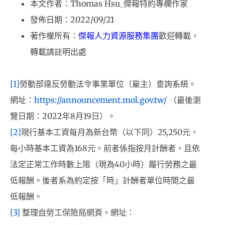
本文作者：Thomas Hsu_傑報特約專欄作家
發佈日期：2022/09/21
著作權所有：
傑報人力資源服務集團
歡迎轉載，
轉載請註明出處
[1]
勞動部違反勞動法令事業單位（雇主）查詢系統。
網址：
https://announcement.mol.gov.tw/
（最後瀏
覽日期：2022年8月19日）。
[2]
現行基本工資每月為新台幣（以下同）25,250元，
每小時基本工資為168元。前者係指按月計酬者，且依
法定正常工作時數上限（現為40小時）履行勞務之最
低報酬。後者系為約定按「時」計酬者單位時間之最
低報酬。
[3]
整理自勞工保險局網頁。網址：