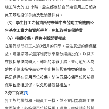
總工時大於 12 小時，雇主都應該自開始僱用之日起為
員工辦理投保手續及繳納健保費。
（3） 學生打工之薪資所得未達中央勞動主管機關公
告基本工資之薪資所得者，免扣取補充保險費
（4）持續投保，避免中斷影響權益
在暑假期間打工未逾3個月的同學，要注意您的健保權
益，建議您可以選擇維持原來身分繼續投保，以減少
在投保單位間轉入、轉出的繁雜手續，並可避免因為
轉換手續未銜接而發生中斷投保影響權益的情形。如
果是選擇在僱用單位投保，請注意原投保單位與新投
保單位銜接加保，以免影響就醫權益。
2.勞工保險
[3]
打工族的權益和正職員工一樣，並不會因為你是工讀
生而縮水。各投保單位於僱用工讀生，應依規定於其