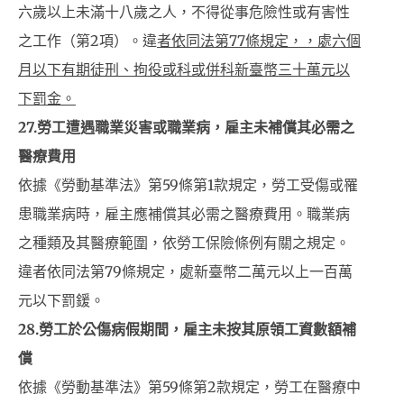
六歲以上未滿十八歲之人，不得從事危險性或有害性
之工作（第2項）。違
者依同法第77條規定，，處六個
月以下有期徒刑、拘役或科或併科新臺幣三十萬元以
下罰金。
27.
勞工遭遇職業災害或職業病，雇主未補償其必需之
醫療費用
依據《勞動基準法》第59條第1款規定，勞工受傷或罹
患職業病時，雇主應補償其必需之醫療費用。職業病
之種類及其醫療範圍，依勞工保險條例有關之規定。
違者依同法第79條規定，處新臺幣二萬元以上一百萬
元以下罰鍰。
28.
勞工於公傷病假期間，雇主未按其原領工資數額補
償
依據《勞動基準法》第59條第2款規定，勞工在醫療中