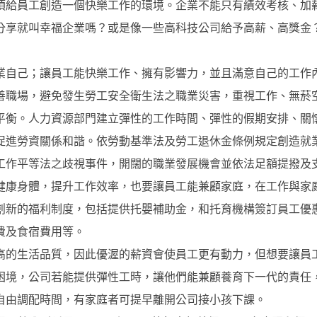
須給員工創造一個快樂工作的環境。企業不能只有績效考核、加
分享就叫幸福企業嗎？或是像一些高科技公司給予高薪、高獎金
業自己；讓員工能快樂工作、擁有影響力，並且滿意自己的工作
善職場，避免發生勞工安全衛生法之職業災害，重視工作、無菸
平衡。人力資源部門建立彈性的工作時間、彈性的假期安排、關
促進勞資關係和諧。依勞動基準法及勞工退休金條例規定創造就
工作平等法之歧視事件，開闊的職業發展機會並依法足額提撥及
健康身體，提升工作效率，也要讓員工能兼顧家庭，在工作與家
創新的福利制度，包括提供托嬰補助金，和托育機構簽訂員工優
費及食宿費用等。
高的生活品質，因此優渥的薪資會使員工更有動力，但想要讓員
困境，公司若能提供彈性工時，讓他們能兼顧養育下一代的責任
自由調配時間，有家庭者可提早離開公司接小孩下課。