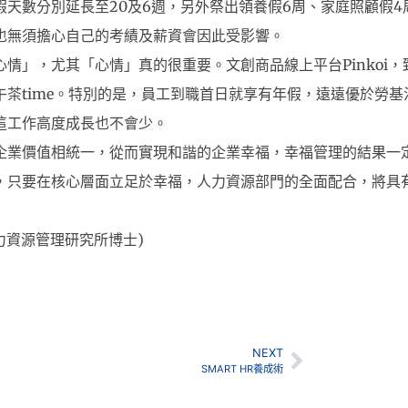
假天數分別延長至20及6週，另外祭出領養假6周、家庭照顧假
也無須擔心自己的考績及薪資會因此受影響。
情」，尤其「心情」真的很重要。文創商品線上平台Pinkoi
午茶time。特別的是，員工到職首日就享有年假，遠遠優於勞
這工作高度成長也不會少。
企業價值相統一，從而實現和諧的企業幸福，幸福管理的結果一
，只要在核心層面立足於幸福，人力資源部門的全面配合，將具
力資源管理研究所博士)
NEXT
SMART HR養成術