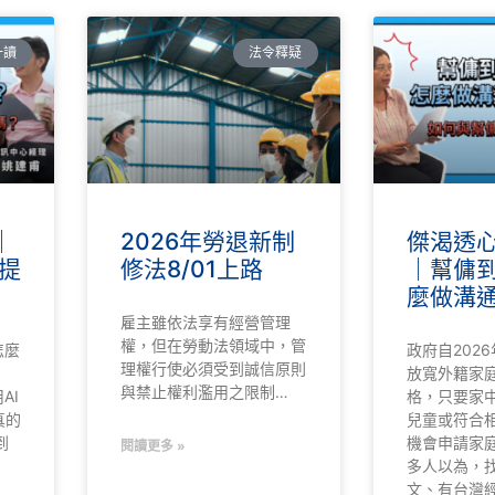
一讀
法令釋疑
｜
2026年勞退新制
傑渴透心涼
提
修法8/01上路
｜幫傭
麼做溝
雇主雖依法享有經營管理
權，但在勞動法領域中，管
怎麼
政府自2026
理權行使必須受到誠信原則
放寬外籍家
與禁止權利濫用之限制…
AI
格，只要家中
真的
兒童或符合
到
機會申請家庭
閱讀更多 »
多人以為，
文、有台灣