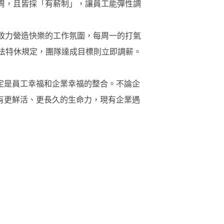
4周，且皆採「有薪制」，讓員工能彈性調
，致力營造快樂的工作氛圍，每周一的打氣
基法特休規定，團隊達成目標則立即調薪。
定是員工幸福和企業幸福的整合。不論企
有更鮮活、更長久的生命力，現有企業遇