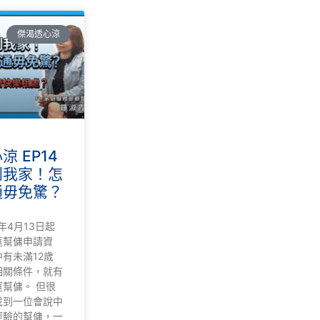
傑渴透心涼
 EP14
到我家！怎
通毋免驚？
年4月13日起
庭幫傭申請資
有未滿12歲
相關條件，就有
幫傭。 但很
找到一位會說中
經驗的幫傭，一