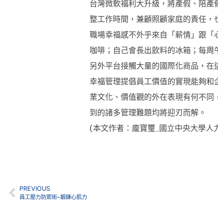
台灣微軟福利大升級，將產假、陪產
整工作時間，兼顧照顧家庭的責任，
職場幸福感不外乎來自「薪情」跟「心
咖啡；自己會長出飲料的冰箱；每周
另外平台接觸大量的國際化商品，在
幸福管理提倡員工價值的實現能夠和
業文化、價值觀的外在表現有何不同
到的諸多管理難題均將迎刃而解。
(本文作者：龐寶璽_國立中央大學人
PREVIOUS
員工壓力防禦術~鍛鍊心肌力