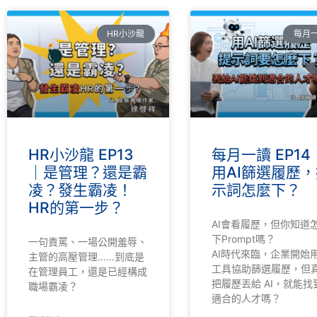
HR小沙龍
每月
HR小沙龍 EP13
每月一讀 EP14
｜是管理？還是霸
用AI篩選履歷，
凌？發生霸凌！
示詞怎麼下？
HR的第一步？
AI會看履歷，但你知道
下Prompt嗎？
一句責罵、一場公開羞辱、
AI時代來臨，企業開始用
主管的高壓管理……到底是
工具協助篩選履歷，但
在管理員工，還是已經構成
把履歷丟給 AI，就能找
職場霸凌？
適合的人才嗎？