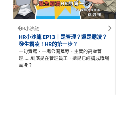
HR小沙龍
每
HR小沙龍 EP13｜是管理？還是霸凌？
每
發生霸凌！HR的第一步？
怎
一句責罵、一場公開羞辱、主管的高壓管
A
理……到底是在管理員工，還是已經構成職場
時
霸凌？
歷
人