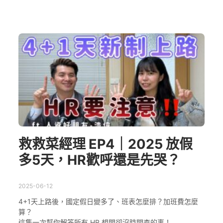
救救菜經理 EP4｜2025 放假
多5天，HR歡呼還是先哭？
2025-06-12
4+1天上路後，國定假日變多了、班表怎麼排？加班費怎麼
算？
這集一次幫你解答所有 HR 想問卻沒時間查的事！