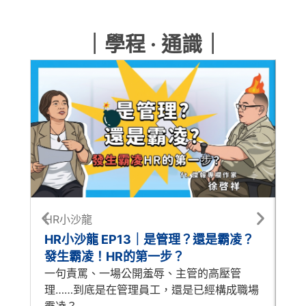
｜學程 · 通識｜
HR小沙龍
每
HR小沙龍 EP13｜是管理？還是霸凌？
每
發生霸凌！HR的第一步？
怎
一句責罵、一場公開羞辱、主管的高壓管
A
理……到底是在管理員工，還是已經構成職場
時
霸凌？