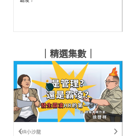
歷
人
｜精選集數｜
HR小沙龍
每