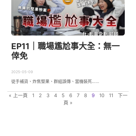
EP11｜職場尷尬事大全：無一
倖免
2025-05-09
徒手補貨、炸焦堅果、群組誤傳、當機裝死……
« 上一頁
1
2
3
4
5
6
7
8
9
10
11
下一
頁 »