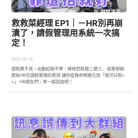
救救菜經理 EP1｜－HR別再崩
潰了，請假管理用系統一次搞
定！
2025-05-15
請假單不見、出勤紀錄不準、勞檢罰款接二連三… 這集聊聊
那些HR在請假管理的黑洞 讓你從救命啊進化到「我可以啦>
<」 HR朋友們，來一起回血吧！