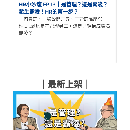
HR小沙龍 EP13｜是管理？還是霸凌？
每
發生霸凌！HR的第一步？
怎
一句責罵、一場公開羞辱、主管的高壓管
A
理……到底是在管理員工，還是已經構成職場
時
霸凌？
歷
人
｜最新上架｜