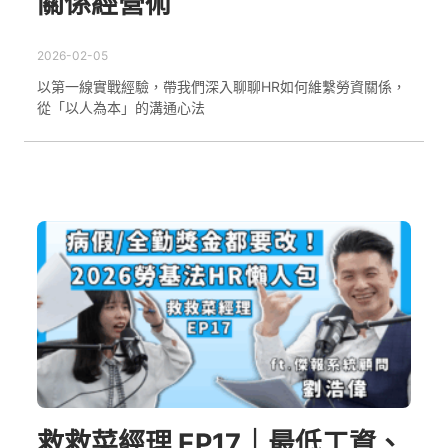
關係經營術
2026-02-05
以第一線實戰經驗，帶我們深入聊聊HR如何維繫勞資關係，
從「以人為本」的溝通心法
救救菜經理 EP17｜最低工資、