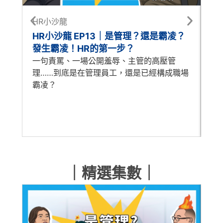
HR小沙龍
每
HR小沙龍 EP13｜是管理？還是霸凌？
每
發生霸凌！HR的第一步？
怎
一句責罵、一場公開羞辱、主管的高壓管
A
理……到底是在管理員工，還是已經構成職場
時
霸凌？
歷
人
｜精選集數｜