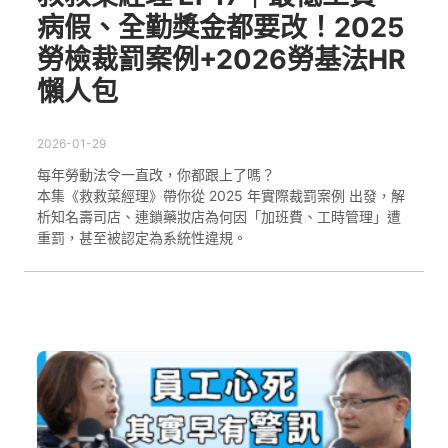
病假、全勤獎金都要改！2025
勞檢裁罰案例+2026勞基法HR
懶人包
2026-01-29
每年勞動法令一直改，你都跟上了嗎？
本集《救救菜經理》帶你從 2025 年實際裁罰案例 出發，解
析知名壽司店、連鎖藥妝店為何因「加班費、工時管理」遭
重罰，甚至被認定為系統性違規。