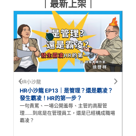
｜最新上架｜
HR小沙龍
每
HR小沙龍 EP13｜是管理？還是霸凌？
每
發生霸凌！HR的第一步？
怎
一句責罵、一場公開羞辱、主管的高壓管
A
理……到底是在管理員工，還是已經構成職場
時
霸凌？
歷
人