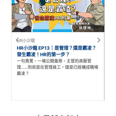
HR小沙龍
每
HR小沙龍 EP13｜是管理？還是霸凌？
每
發生霸凌！HR的第一步？
怎
一句責罵、一場公開羞辱、主管的高壓管
A
理……到底是在管理員工，還是已經構成職場
時
霸凌？
歷
人