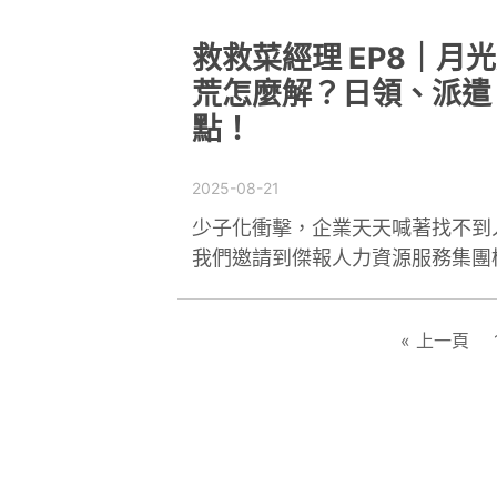
救救菜經理 EP8｜
荒怎麼解？日領、派遣
點！
2025-08-21
少子化衝擊，企業天天喊著找不到
我們邀請到傑報人力資源服務集團桃園
« 上一頁