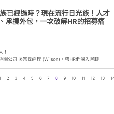
月光族已經過時？現在流行日光族！人才
、承攬外包，一次破解HR的招募痛
人！
公司 吳宗偉經理 (Wilson)，帶HR們深入聊聊
1
2
3
4
5
6
7
8
9
10
11
12
13
1