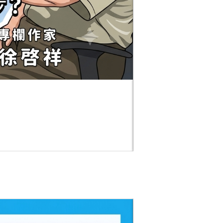
每月一讀
每月一讀 EP14｜
AI會看履歷，但你知道
才嗎？