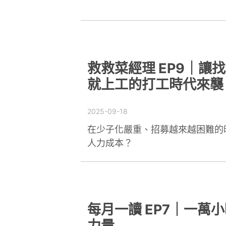
救救菜經理 EP9｜
就上工的打工時代來襲
2025-09-18
在少子化嚴重、招募越來越困難的
人力成本？
每月一讀 EP7｜一
力量