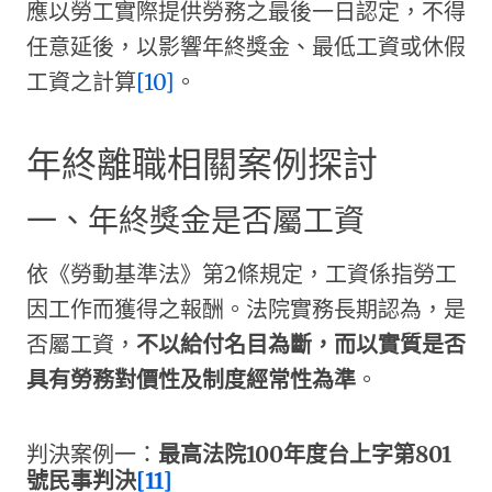
應以勞工實際提供勞務之最後一日認定，不得
任意延後，以影響年終獎金、最低工資或休假
工資之計算
[10]
。
年終離職相關案例探討
一、年終獎金是否屬工資
依《勞動基準法》第2條規定，工資係指勞工
因工作而獲得之報酬。法院實務長期認為，是
否屬工資，
不以給付名目為斷，而以實質是否
具有勞務對價性及制度經常性為準
。
判決案例一：
最高法院
100
年度台上字第
801
號民事判決
[11]