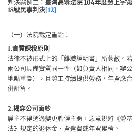
判決案例二：
臺灣高等法院
104
年度勞上字第
18
號民事判決
[12]
（一）法院裁定重點：
1.
實質課稅原則
法律不被形式上的「離職證明書」所蒙蔽。若
兩公司具備實質同一性（如負責人相同、辦公
地點重疊），且勞工持續提供勞務，年資應合
併計算。
2.
揭穿公司面紗
雇主不得透過變更聘僱主體，惡意規避《勞基
法》規定的退休金、資遣費或年資累積。