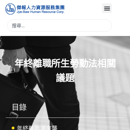
年終離職所生勞動法相關
議題
目錄
年終離職潮來襲