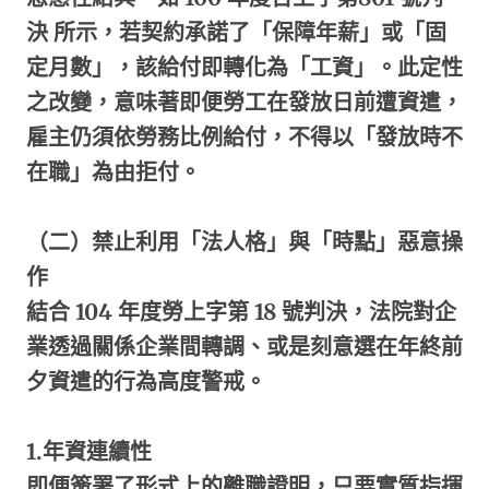
決
所示，若契約承諾了「保障年薪」或「固
定月數」，該給付即轉化為「工資」。此定性
之改變，意味著即便勞工在發放日前遭資遣，
雇主仍須依勞務比例給付，不得以「發放時不
在職」為由拒付。
（二）禁止利用「法人格」與「時點」惡意操
作
結合
104
年度勞上字第
18
號判決，法院對企
業透過關係企業間轉調、或是刻意選在年終前
夕資遣的行為高度警戒。
1.
年資連續性
即便簽署了形式上的離職證明，只要實質指揮