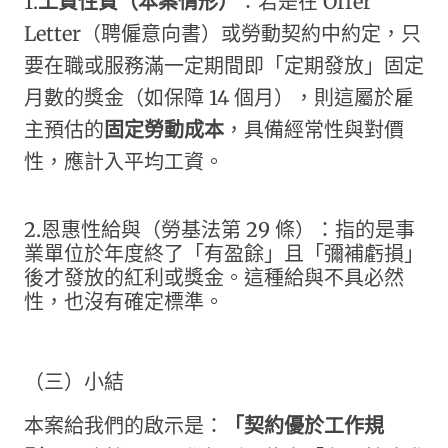
1.
工資性質（本案情形）
：若是在 Offer
Letter（聘僱意向書）或勞動契約中約定，只
要在職或服務滿一定期間即「定期發放」固定
月數的獎金（如保障 14 個月），則這屬於雇
主預估的
固定勞動成本
，具備經常性與對價
性，應計入平均工資。
2.恩惠性給與（勞基法第 29 條）：指的是事
業單位於年度終了「有盈餘」且「彌補虧損」
後才發放的紅利或獎金。這種給與不具必然
性，也沒有確定標準。
（三）小結
本案給我們的啟示是：
「契約優於工作規