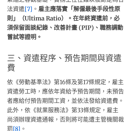
法資遣
[7]
。
雇主應落實「解僱最後手段性原
則」（Ultima Ratio）。在年終資遣前，必
須保留面談紀錄、改善計畫 (PIP)、職務調動
嘗試等證明。
三、資遣程序、預告期間與資遣
費
依《勞動基準法》第16條及第17條規定，雇主
資遣勞工時，應依年資給予預告期間，未預告
者應給付預告期間工資，並依法發給資遣費。
此外，依《就業服務法》第33條規定，雇主
尚須辦理資遣通報，否則將可能遭主管機關裁
罰
[8]
。