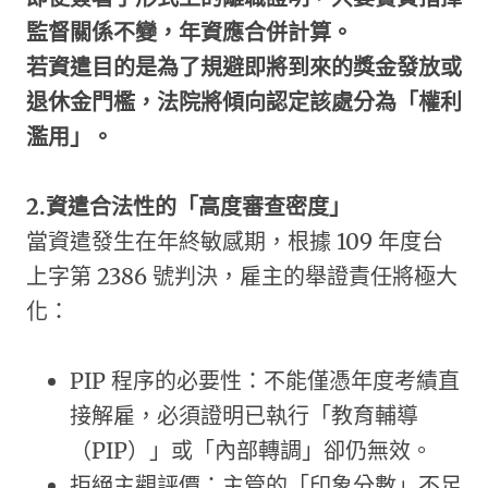
監督關係不變，年資應合併計算。
若資遣目的是為了規避即將到來的獎金發放或
退休金門檻，法院將傾向認定該處分為「權利
濫用」。
2.資遣合法性的「高度審查密度」
當資遣發生在年終敏感期，根據 109 年度台
上字第 2386 號判決，雇主的舉證責任將極大
化：
PIP 程序的必要性：不能僅憑年度考績直
接解雇，必須證明已執行「教育輔導
（PIP）」或「內部轉調」卻仍無效。
拒絕主觀評價：主管的「印象分數」不足