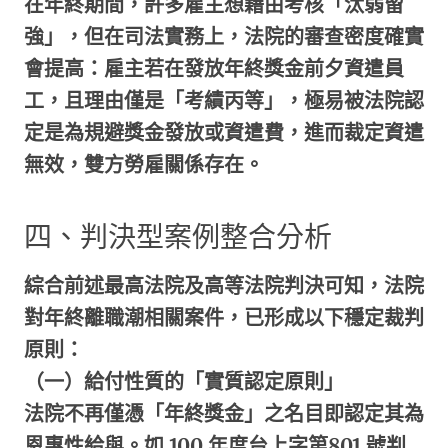
在年終期間，許多雇主想藉由考核「汰弱留
強」，但在司法實務上，法院的審查密度確實
會提高：雇主若在發放年終獎金前夕資遣員
工，且理由僅是「考績丙等」，極易被法院認
定是為規避獎金發放或資遣費，進而裁定資遣
無效，雙方勞雇關係存在。
四、判決型案例整合分析
綜合前述最高法院及高等法院判決可知，法院
對年終離職潮相關案件，已形成以下穩定裁判
原則：
（一）給付性質的「實質認定原則」
法院不再僅憑「年終獎金」之名目即認定其為
恩惠性給與。如
100
年度台上字第
801
號判