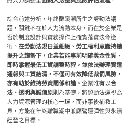
終人力調整全面
納入法遵與風險評估流程
。
綜合前述分析，年終離職潮所生之勞動法議
題，關鍵不在於人力流動本身，而在於企業是
否於制度設計與實務操作上確實落實法令遵
循。
在勞動法規日益細緻、勞工權利意識持續
提升之趨勢下，企業若能事前明確獎金性質、
即時掌握最低工資調整時程，並依法辦理資遣
通報與工資結清，不僅可有效降低裁罰風險，
亦有助於維持勞資關係和諧
。企業唯有以
合
法、透明與誠信原則
為基礎，將勞動法遵視為
人力資源管理的核心一環，而非事後補救工
具，方能在年終離職潮中兼顧營運彈性與永續
經營之目標。