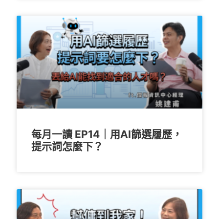
每月一讀 EP14｜用AI篩選履歷，
提示詞怎麼下？