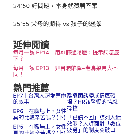
24:50 好問題，本身就藏著答案
25:55 父母的期待 vs 孩子的選擇
延伸閱讀
每月一讀 EP14｜用AI篩選履歷，提示詞怎麼
下？
每月一讀 EP13｜非自願離職~老鳥菜鳥大不
同！
熱門推薦
EP7｜台灣人超愛算命
離職面談變成情感戰
的故事
場？HR該警惕的情感
操控
EP6｜在職場上，女性
真的比較辛苦嗎？(下)
「已讀不回」該列入績
效嗎？人資面對「數位
EP5｜在職場上，女性
疲勞」的制度突破口
真的比較辛苦嗎？(上)