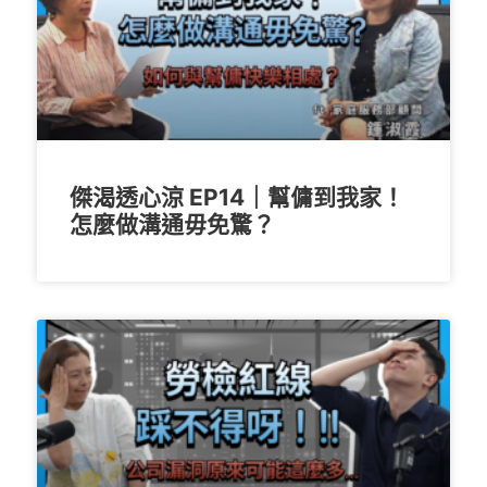
傑渴透心涼 EP14｜幫傭到我家！
怎麼做溝通毋免驚？