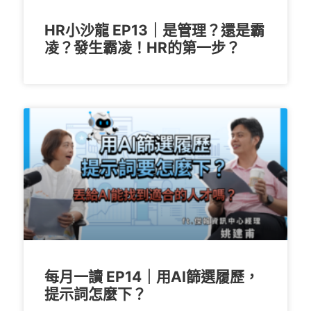
HR小沙龍 EP13｜是管理？還是霸
凌？發生霸凌！HR的第一步？
每月一讀 EP14｜用AI篩選履歷，
提示詞怎麼下？