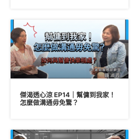
傑渴透心涼 EP14｜幫傭到我家！
怎麼做溝通毋免驚？