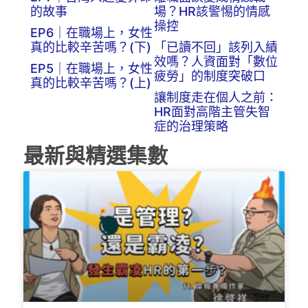
的故事
場？HR該警惕的情感
操控
EP6｜在職場上，女性
真的比較辛苦嗎？(下)
「已讀不回」該列入績
效嗎？人資面對「數位
EP5｜在職場上，女性
疲勞」的制度突破口
真的比較辛苦嗎？(上)
讓制度走在個人之前：
HR面對高階主管失智
症的治理策略
最新與精選集數