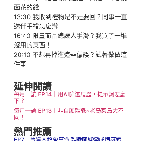
面花的錢
13:30 我收到禮物是不是要回？同事一直
送伴手禮怎麼辦
16:40 限量商品總讓人手滑？我買了一堆
沒用的東西！
20:10 不想再掉進這些偏誤？試著做做這
件事
延伸閱讀
每月一讀 EP14｜用AI篩選履歷，提示詞怎麼
下？
每月一讀 EP13｜非自願離職~老鳥菜鳥大不
同！
熱門推薦
EP7｜台灣人超愛算命
離職面談變成情感戰