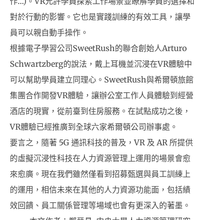
作…)。VR允許學員探索工作場景並瞭解學員的選擇和
對於行動的影響。它也是實踐訓練的有效工具，讓學
員可以親自動手操作。
根據電子學習公司SweetRush的聯合創始人Arturo
Schwartzberg的說法，戴上耳機並沉浸在VR體驗中
可以幫助學員建立同理心。SweetRush與希爾頓旅館
集團合作開發VR體驗，讓辦公室工作人員體驗到經營
酒店的現實，從前臺到住房服務。在試點成功之後，
VR體驗已經推廣到全球六家希爾頓公司辦事處。
要言之，隨著 5G 通訊科技的普及，VR 及 AR 所提供
的虛擬沉浸性科技在人力資源管理上運用的場景會愈
來愈廣。現在我們雖然僅看到招募甄選與員工訓練上
的運用，相信未來在其他的人力資源功能面，包括績
效回饋、員工關係管理等場域也會有更深入的著墨。