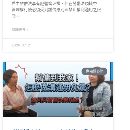
雇主雖依法享有經營管理權，但在勞動法領域中，
管理權行使必須受到誠信原則與禁止權利濫用之限
制…
閱讀更多 »
2026-07-21
傑渴透心涼