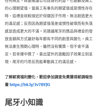
任何規定。既要維護公司自身的利益，也要顧及員工
的心理期望值。當員工有事先的期望值或是慣性存在
時，這禮金就較接近於保健因子作用，無法創造更大
的滿足感；反而因為期望值落差或慣性破壞而有失落
感並造成更大的不滿。另建議尾牙的獎品與禮金的發
放金額與方式最好每年都有不同的創意與變化。員工
無法產生預期心理時，雖然沒有獲獎，但不會不滿
足。若幸運中獎了，喜出望外的激勵因子效果立刻呈
現，尾牙的巧思反而能牽動員工的滿足感。
了解薪資福利變化，歡迎參加調查免費獲得薪調報告
書
https://bit.ly/3v7BYJG
尾牙小知識