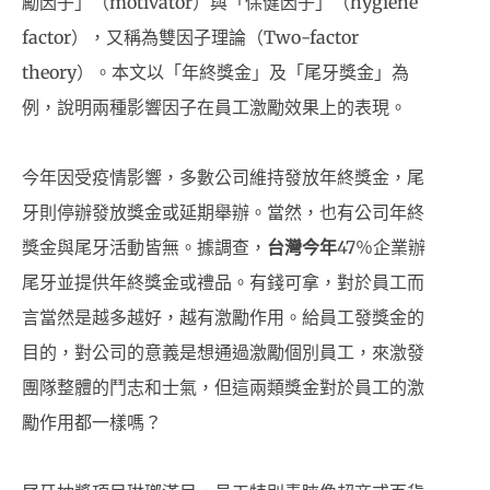
勵因子」（motivator）與「保健因子」（hygiene
factor），又稱為雙因子理論（Two-factor
theory）。本文以「年終獎金」及「尾牙獎金」為
例，說明兩種影響因子在員工激勵效果上的表現。
今年因受疫情影響，多數公司維持發放年終獎金，尾
牙則停辦發放獎金或延期舉辦。當然，也有公司年終
獎金與尾牙活動皆無。據調查，
台灣今年
47％企業辦
尾牙並提供年終獎金或禮品。有錢可拿，對於員工而
言當然是越多越好，越有激勵作用。給員工發獎金的
目的，對公司的意義是想通過激勵個別員工，來激發
團隊整體的鬥志和士氣，但這兩類獎金對於員工的激
勵作用都一樣嗎？