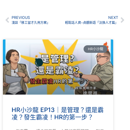
PREVIOUS
NEXT
淺談「移工留才久用方案」
輕鬆話人資~貞觀新語「汰換人才篇」
HR小沙龍
HR小沙龍 EP13｜是管理？還是霸
凌？發生霸凌！HR的第一步？