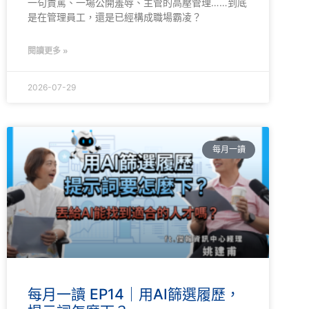
一句責罵、一場公開羞辱、主管的高壓管理……到底
是在管理員工，還是已經構成職場霸凌？
閱讀更多 »
2026-07-29
每月一讀
每月一讀 EP14｜用AI篩選履歷，