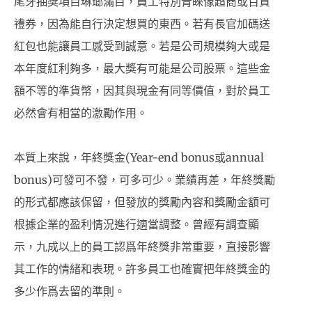
尾牙抽獎項目琳瑯滿目，員工特別青睞像超商或百貨
禮券，因為能自行決定想買的東西。若有長官加碼送
紅包也能讓員工感受到誠意。若是公司規模夠大或是
本年度紅利夠多，最大獎有可能是公司股票。這些金
額不等的準貨幣，因其與現金有同等價值，對於員工
必然會有相當的激勵作用。
本質上來說，年終獎金(Year-end bonus或annual
bonus)可發可不發，可多可少。業績再差，年終獎勵
的形式都應該保留，但發放的獎勵內容和獎勵金額可
根據企業的盈利情況進行適當調整。曾經有調查顯
示，九成以上的員工認爲年終獎非常重要，直接影響
其工作的情緒和表現。許多員工也確實把年終獎金的
多少作爲去留的準則。