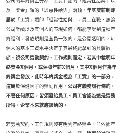
公司的年終獎金分為「工資」類的「經常性給與」以
及「獎金」類的「恩惠性給與」兩類。
年底雙薪制即
屬於
「工資」類的「經常性給與」。員工在職，無論
公司業績以及其個人的表現如何，都能享受到這種年
終福利。發放規則是全員一致的，是公開透明的，每
個人的基本工資水平決定了其最終能拿到的具體數
額。
視公司勞動契約、工作規則而定，若其中載明年
終獎金
X
個月，或保障年薪
X
個月，其中
X
個月作為年
終獎金發放，此時年終獎金視為「工資」的一部分，
這屬於
保健因子的獎勵作用。
公司有義務履行條約，
不管任何原因，皆須發給員工。員工會認為這是勞務
所得
，
企業本來就應該給的
。
若勞動契約、工作規則沒有明列年終獎金，並依據年