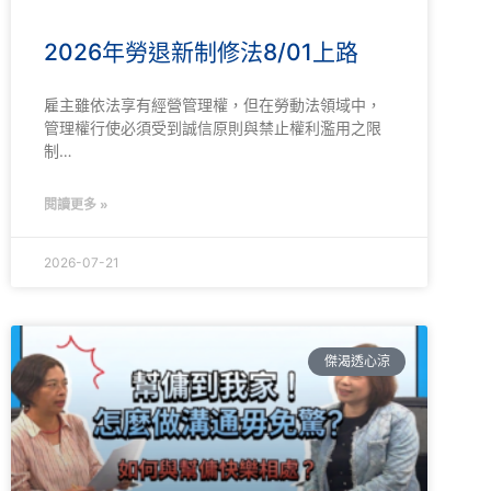
2026年勞退新制修法8/01上路
雇主雖依法享有經營管理權，但在勞動法領域中，
管理權行使必須受到誠信原則與禁止權利濫用之限
制…
閱讀更多 »
2026-07-21
傑渴透心涼