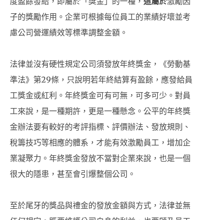
度盈餘發給，即屬於「獎金」的一種，
這屬於
激勵因
子的獎勵作用。企業可根據每位員工的業績好壞並考
慮公司營運績效等標準調整金額。
法律並沒有硬性規定公司須發放年終獎金，《勞動基
準法》第29條，只說明若年終結算有盈餘，應發給員
工獎金或紅利。年終獎金可有可無，可多可少。對員
工來說，是一種期許，更是一種懸念。公平的年終獎
金辦法要有較好的考評指標、評價辦法、發放規則、
稅籌技巧等相應的體系，才能有效激勵員工，增加企
業凝聚力。年終獎金發放不當對企業來說，也是一個
很大的隱患，甚至會引爆整個公司。
至於尾牙的獎品與禮金的發放金額與方式，法律並無