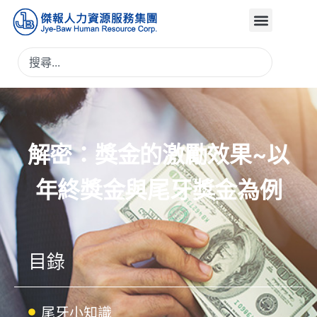
解密：獎金的激勵效果~以
年終獎金與尾牙獎金為例
目錄
尾牙小知識