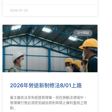
2026-07-23
法令釋疑
2026年勞退新制修法8/01上路
雇主雖依法享有經營管理權，但在勞動法領域中，
管理權行使必須受到誠信原則與禁止權利濫用之限
制…