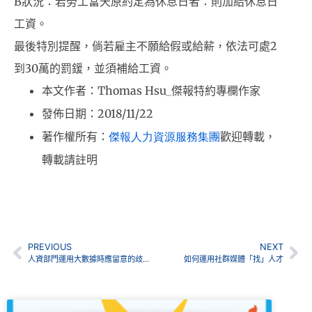
B狀況：若勞工當天原約定為休息日者：則加給休息日
工資。
最後特別提醒，倘若雇主不願給假或給薪，依法可處2
到30萬的罰鍰，並須補給工資。
Thomas Hsu_
本文作者：
傑報特約專欄作家
2018/11/22
發佈日期：
著作權所有：
傑報人力資源服務集團
歡迎轉載，
轉載請註明
PREVIOUS
NEXT
人資部門運用大數據時應留意的歧視風險
如何運用社群媒體「找」人才