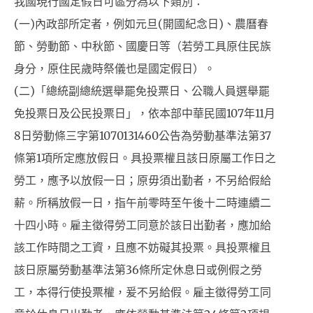
我國現行國定假日可區分為以下類別：
(一)內政部所定者，例如元旦(開國紀念日)、農曆春
節、勞動節、中秋節、國慶日等（若勞工具原住民族
身分，原住民歲時祭儀也是國定假日）。
(二)「總統副總統選舉罷免投票日、公職人員選舉罷
免投票日及公民投票日」，依本部中華民國107年11月
8日勞動條三字第1070131460公告為勞動基準法第37
條第1項所定應放假日。具投票權且該日原屬工作日之
勞工，應予以放假一日；原毋須出勤者，不另給假給
薪。所稱放假一日，指午前零時至午後十二時連續二
十四小時。雇主徵得勞工同意於該日出勤者，應加給
該工作時間之工資，且應不妨礙其投票。具投票權且
該日原屬勞動基準法第36條所定休息日或例假之勞
工，本得行使投票權，爰不另給假。雇主徵得勞工同