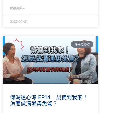
閱讀更多 »
2026-07-21
傑渴透心涼
傑渴透心涼 EP14｜幫傭到我家！
怎麼做溝通毋免驚？