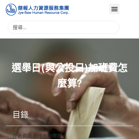
選舉日(與公投日)加班費怎
麼算?
目錄
在此頁面上找不到標題。