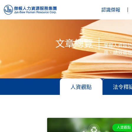
認識傑報
文章總覽
掌握人資趨勢
用、績效管理
人資觀點
法令釋
人資觀點