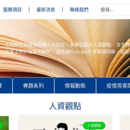
服務項目
最新消息
聯絡我們
、法規解析與職場實務一次到位！本專區整合人資觀點、法令釋
、勞基法修訂及案例解析，並透過Podcast分享職場洞察，協
疑
專題系列
傑報動態
疫情答客
人資觀點
人資觀點