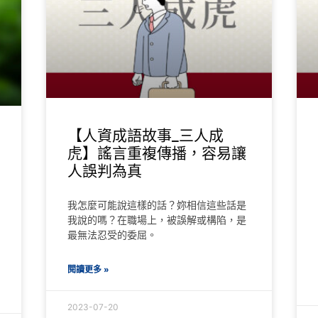
【人資成語故事_三人成
虎】謠言重複傳播，容易讓
人誤判為真
我怎麼可能說這樣的話？妳相信這些話是
我說的嗎？在職場上，被誤解或構陷，是
最無法忍受的委屈。
閱讀更多 »
2023-07-20