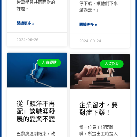
皆需學習共同面對的
停下船，讓他們下水
課題。
游過去。」
閱讀更多 »
閱讀更多 »
2024-09-26
2024-09-24
人資觀點
人資觀點
從「麟洋不再
企業留才，要
配」談職涯發
對症下藥！
展的變與不變
當一位員工想要離
巴黎奧運剛結束，政
職，所提出工時投入