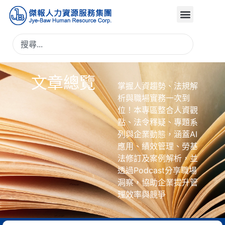
文章總覽
掌握人資趨勢、法規解
析與職場實務一次到
位！本專區整合人資觀
點、法令釋疑、專題系
列與企業動態，涵蓋AI
應用、績效管理、勞基
法修訂及案例解析，並
透過Podcast分享職場
洞察，協助企業提升管
理效率與競爭