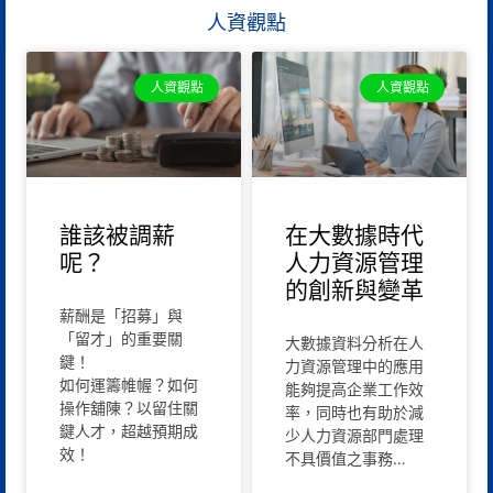
人資觀點
人資觀點
人資觀點
誰該被調薪
在大數據時代
呢？
人力資源管理
的創新與變革
薪酬是「招募」與
「留才」的重要關
大數據資料分析在人
鍵！
力資源管理中的應用
如何運籌帷幄？如何
能夠提高企業工作效
操作舖陳？以留住關
率，同時也有助於減
鍵人才，超越預期成
少人力資源部門處理
效！
不具價值之事務…