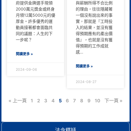
府提供金牌選手現領
與薪酬所得不合比例
2000萬元獎金或終身
的理由，往往隱藏著
月領12萬5000元的優
一個沒有說出來的事
厚金。許多優秀的運
實，那就是『工時投
動員接著都會面臨共
入的結果，並沒有獲
同的議題：人生的下
得預期應有的產出價
一步呢？
值』，也就是沒有獲
得預期的工作成就
感…
閱讀更多 »
閱讀更多 »
2024-09-06
2024-08-27
« 上一頁
1
2
3
4
5
6
7
8
9
10
下一頁 »
法令釋疑