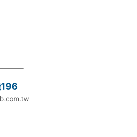
機196
b.com.tw