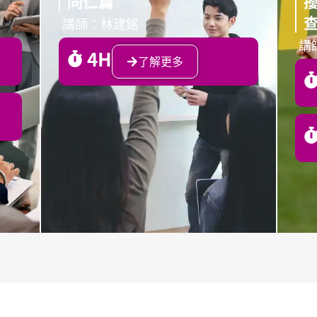
同仁篇
講師：林建銘
講
4H
了解更多