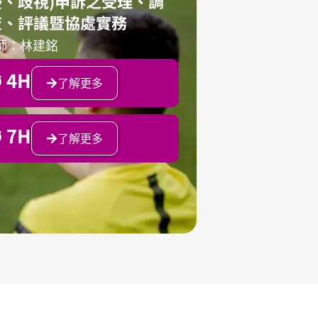
擾、歧視)申訴之受理、調
查、評議暨協處實務
師：林建銘
4H
了解更多
7H
了解更多