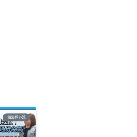
傑渴透心涼