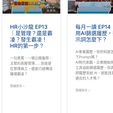
HR小沙龍 EP13
每月一讀 EP14
｜是管理？還是霸
用AI篩選履歷，
凌？發生霸凌！
示詞怎麼下？
HR的第一步？
AI會看履歷，但你知道
下Prompt嗎？
一句責罵、一場公開羞辱、
AI時代來臨，企業開始用
主管的高壓管理……到底是
工具協助篩選履歷，但
在管理員工，還是已經構成
把履歷丟給 AI，就能找
職場霸凌？
適合的人才嗎？
閱讀更多 »
閱讀更多 »