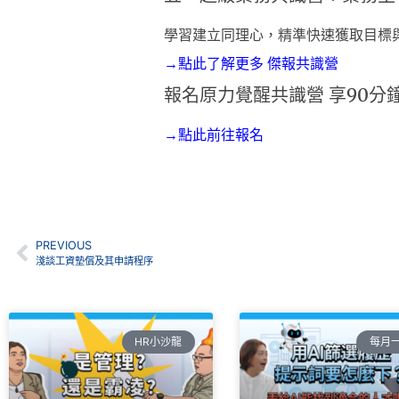
學習建立同理心，精準快速獲取目標
→點此了解更多 傑報共識營
報名原力覺醒共識營 享90分
→點此前往報名
PREVIOUS
淺談工資墊償及其申請程序
HR小沙龍
每月