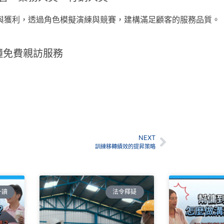
與獲利，透過角色模擬演練與競賽，建構滿足顧客的服務品質。
鐘免費親訪服務
NEXT
訓練移轉績效的提昇策略
一讀
法令釋疑