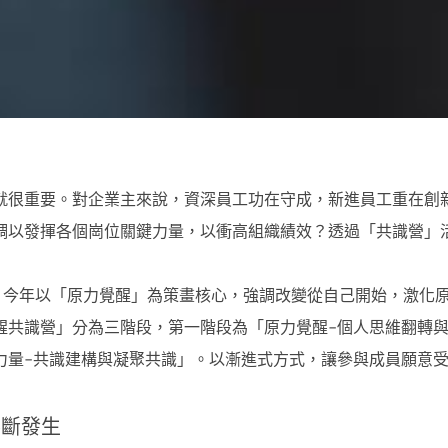
就很重要。對企業主來說，資深員工功在守成，新進員工重在創
調以發揮各個崗位關鍵力量，以衝高組織績效？透過「共識營」
年，今年以「原力覺醒」為策畫核心，強調改變從自己開始，激化
醒共識營」分為三階段，第一階段為「原力覺醒-個人思維翻轉與
力量-共識建構與凝聚共識」。以漸進式方式，讓參與成員願意
不斷發生