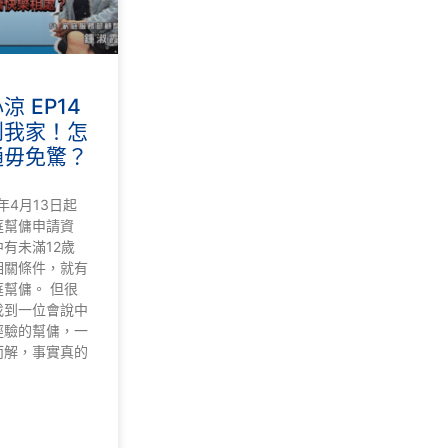
 EP14
到我家！怎
通毋免驚？
年4月13日起
庭幫傭申請資
有未滿12歲
相關條件，就有
幫傭。 但很
找到一位會說中
經驗的幫傭，一
而解，事實真的