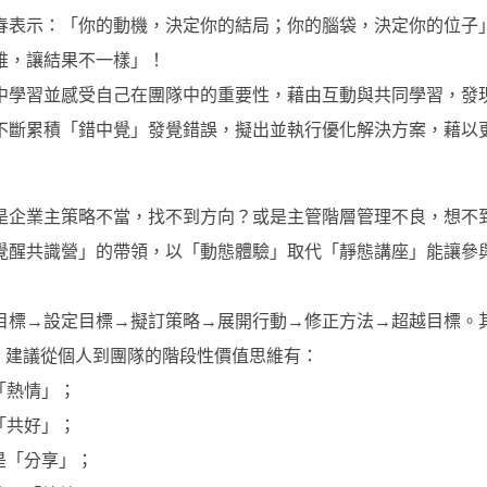
春表示：「你的動機，決定你的結局；你的腦袋，決定你的位子
維，讓結果不一樣」！
中學習並感受自己在團隊中的重要性，藉由互動與共同學習，發
不斷累積「錯中覺」發覺錯誤，擬出並執行優化解決方案，藉以
是企業主策略不當，找不到方向？或是主管階層管理不良，想不
覺醒共識營」的帶領，以「動態體驗」取代「靜態講座」能讓參
目標→設定目標→擬訂策略→展開行動→修正方法→超越目標。
。建議從個人到團隊的階段性價值思維有：
「熱情」；
「共好」；
是「分享」；