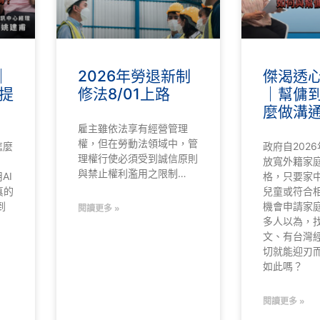
｜
2026年勞退新制
傑渴透心涼
提
修法8/01上路
｜幫傭
麼做溝
雇主雖依法享有經營管理
權，但在勞動法領域中，管
怎麼
政府自2026
理權行使必須受到誠信原則
放寬外籍家
與禁止權利濫用之限制…
AI
格，只要家中
真的
兒童或符合
到
機會申請家庭
閱讀更多 »
多人以為，
文、有台灣
切就能迎刃
如此嗎？
閱讀更多 »