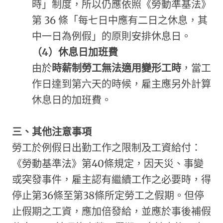
時」制度，所以仍應依照《勞動準基法》
第 36 條「每七日中應有二日之休息，其
中一日為例假」的原則安排休息日。
（
4
）
休息日加班費
由於
時薪制勞工無法適用變形工時
，當工
作日達到第六天的時候，雇主應另外計算
休息日的加班費。
三、其他注意事項
勞工於例假日出勤工作之限制及工資給付：
《勞動基準法》第40條規定，因天災、事變
或突發事件，雇主認有繼續工作之必要時，得
停止第36條至第38條所定勞工之假期。但停
止假期之工資，應加倍發給，並應於事後補假