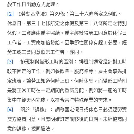
般工作日出勤方式處理。
[2]
《勞動基準法》第39條：第三十六條所定之例假、
休息日、第三十七條所定之休假及第三十八條所定之特別
休假，工資應由雇主照給。雇主經徵得勞工同意於休假日
工作者，工資應加倍發給。因季節性關係有趕工必要，經
勞工或工會同意照常工作者，亦同。
[3]
排班制與變形工時的區別： 排班制通常是針對工時
較不固定的工作，例如餐飲業、服務業等，雇主會事先排
定班表，讓勞工知道何時上班、何時休息。而變形工時則
是將正常工時在一定期間內重新分配，例如將一週的工時
集中在幾天內完成，以符合某些特殊產業的需求。
[4]
關於「調移」： 調移國定假日或休息日必須經勞資
雙方協商同意，且應明確訂定調移後的日期。未經協商同
意的調移，視同違法。