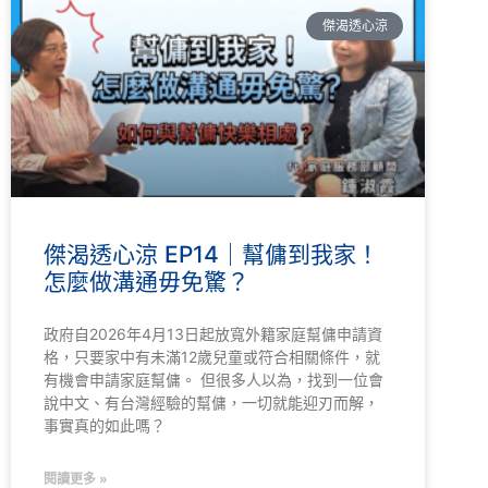
傑渴透心涼
傑渴透心涼 EP14｜幫傭到我家！
怎麼做溝通毋免驚？
政府自2026年4月13日起放寬外籍家庭幫傭申請資
格，只要家中有未滿12歲兒童或符合相關條件，就
有機會申請家庭幫傭。 但很多人以為，找到一位會
說中文、有台灣經驗的幫傭，一切就能迎刃而解，
事實真的如此嗎？
閱讀更多 »