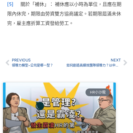
[5]
關於「補休」： 補休應以小時為單位，且應在期
限內休完，期限由勞資雙方協商議定。若期限屆滿未休
完，雇主應折算工資發給勞工。
PREVIOUS
NEXT
領導力模型~公司是哪一型？
如何創造高績效團隊領導力？以中華棒球隊奪冠為例
HR小沙龍