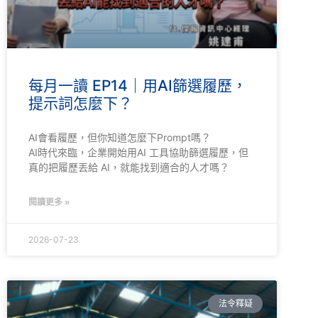
每月一讀 EP14｜用AI篩選履歷，
提示詞怎麼下？
AI會看履歷，但你知道怎麼下Prompt嗎？
AI時代來臨，企業開始用AI 工具協助篩選履歷，但
真的把履歷丟給 AI，就能找到適合的人才嗎？
閱讀更多 »
2026-07-23
法令釋疑