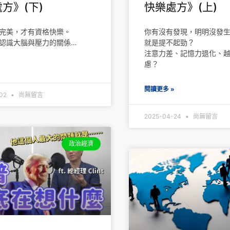
方》(下)
快樂處方》(上)
完美，才有資格快樂。
你有沒有發現，明明沒發
認識大腦與壓力的關係…
就是提不起勁？
注意力差、記憶力退化、
慮？
»
閱讀更多 »
-02
尚無留言
2025-04-24
尚無留言
政治經濟