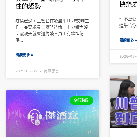
快樂處
住的趨勢
你不需要
疫情已過，主管若在凌晨用LINE交辦工
這集陪你
作，並要求員工隨時待命；十分鐘內沒
回覆隔天就會遭約談。員工有權拒絕
嗎…
閱讀更多 
閱讀更多 »
2025-05
2025-05-05
尚無留言
傑報動態