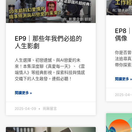
EP8
偶像
EP9｜那些年我們必追的
人生影劇
你是否曾
法追尋真
人生選擇、初戀遺憾、與AI戀愛的未
帶你探索
來！本集深度聊《真愛每一天》、《雲
端情人》等經典影視，探索科技與情感
交織下的人生啟發，連假必聽！
閱讀更多 
閱讀更多 »
2025-04
2025-04-09
尚無留言