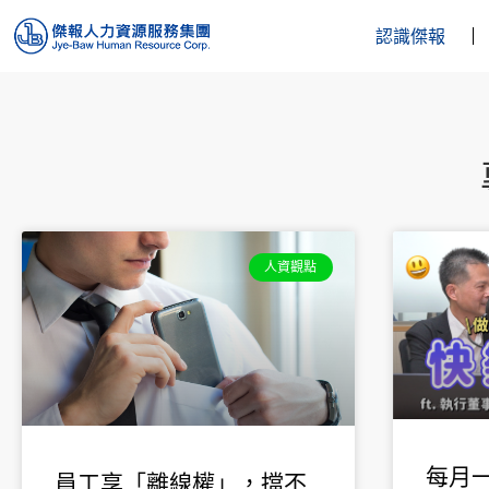
認識傑報
人資觀點
每月一
員工享「離線權」，擋不