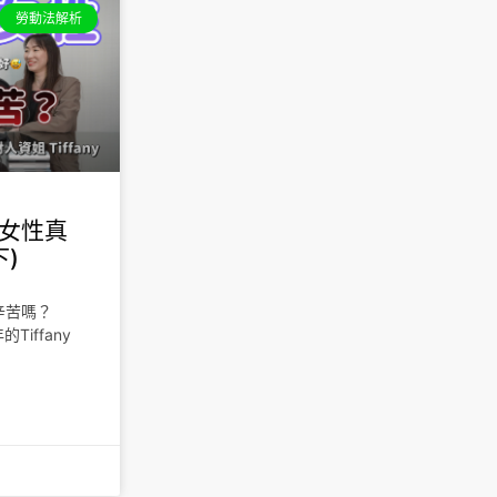
勞動法解析
，女性真
)
辛苦嗎？
iffany