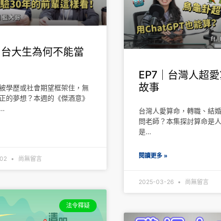
｜台大生為何不能當
EP7｜台灣人超
故事
被學歷或社會期望框架住，無
正的夢想？本週的《傑酒意》
…
台灣人愛算命，轉職、結
問老師？本集探討算命是
是…
»
閱讀更多 »
-02
尚無留言
2025-03-26
尚無留言
法令釋疑