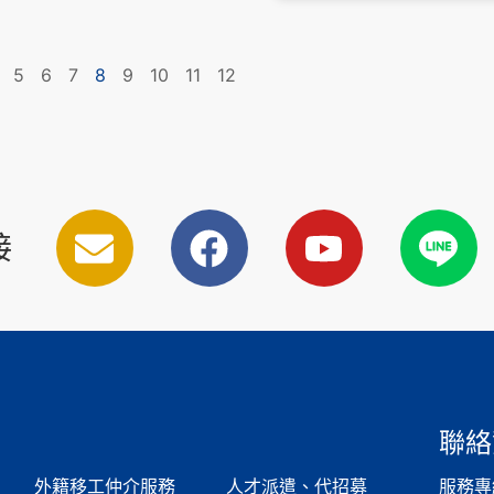
5
6
7
8
9
10
11
12
接
聯絡
外籍移工仲介服務
人才派遣、代招募
服務專線