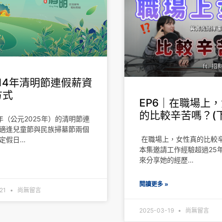
14年清明節連假薪資
方式
EP6｜在職場上
的比較辛苦嗎？(下
4年（公元2025年）的清明節連
適逢兒童節與民族掃墓節兩個
在職場上，女性真的比較
定假日…
本集邀請工作經驗超過25年的T
來分享她的經歷…
»
閱讀更多 »
-21
尚無留言
2025-03-19
尚無留言