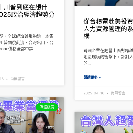
0｜川普到底在想什
025政治經濟趨勢分
從台積電赴美投
人力資源管理的
構
話，全球經濟雞飛狗跳！本集
川普關稅亂流，台灣出口、台
hone價格全都中鏢…
跨國企業在經營上面對跨
地區環境的衝擊下，針對
的…
»
閱讀更多 »
-16
尚無留言
2025-04-16
尚無留言
職涯發展