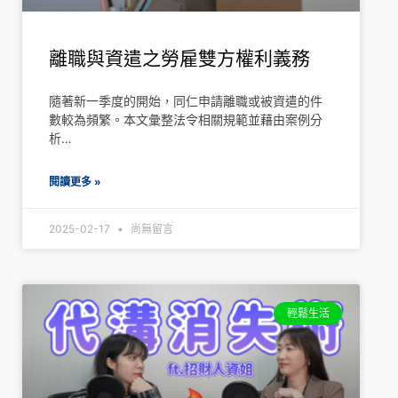
離職與資遣之勞雇雙方權利義務
隨著新一季度的開始，同仁申請離職或被資遣的件
數較為頻繁。本文彙整法令相關規範並藉由案例分
析…
閱讀更多 »
2025-02-17
尚無留言
輕鬆生活