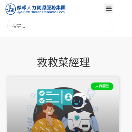
救救菜經理
人資觀點