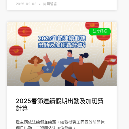
2025-02-03
尚無留言
法令釋疑
2025春節連續假期出勤及加班費
計算
雇主應依法給假並給薪，如徵得勞工同意於前開休
假日出勤，工資應依法加倍發給。