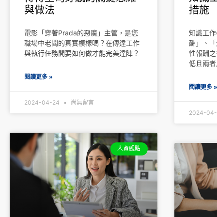
與做法
措施
電影「穿著Prada的惡魔」主管，是您
知識工作
職場中老闆的真實模樣嗎？在傳達工作
酬」、「
與執行任務間要如何做才能完美達陣？
性報酬之
低且兩者
閱讀更多 »
閱讀更多 
2024-04-24
尚無留言
2024-04
人資觀點