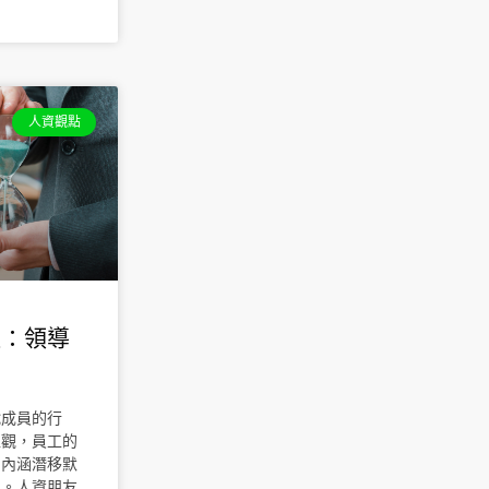
人資觀點
道：領導
織成員的行
值觀，員工的
的內涵潛移默
理。人資朋友