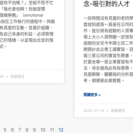
念-吸引對的人才
道你不怕嗎？」空姐不慌不忙
「我也會怕啊！但我習慣
緒勞務」（emotional
一段時間沒有見面的老同
r）係指在工作執行的過程中，與服
套說知道我一直是在公司
有高度的互動，並基於組織、
作，是位很有經驗的人資
及自己本身的利益，必須管理
場上大小人資問題一定很
己的情緒，以呈現出合宜的情
說她的女兒今年碩士班二
式。
期預計去企業工讀實習，
兩三家公司的實習生聘書
»
於要去哪一家企業實習有
法，母女倆為此有些摩擦
見面聊聊，聽聽我的分析
-26
尚無留言
考，順便彼此敘敘舊。
閱讀更多 »
2024-01-19
尚無留言
5
6
7
8
9
10
11
12