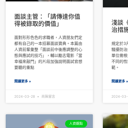
面談主管：「請傳達你值
淺談
得被錄取的價值」
治措
面對形形色色的求職者，人資朋友們定
都有自己的一本招募面談寶典。本篇由
規定於3
人資前輩彙整「面談前中後應調整的心
騷擾防治
態與應試的技巧」，輔以勵志電影「當
單位需根
幸福來敲門」的片段加強說明面試官想
不同的性
要聽的重點
範。
閱讀更多 »
閱讀更多 
2024-03-28
尚無留言
2024-03
人資觀點