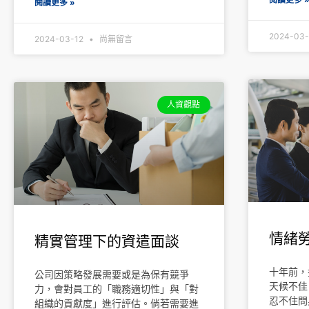
閱讀更多 »
2024-03
2024-03-12
尚無留言
人資觀點
情緒
精實管理下的資遣面談
十年前，
公司因策略發展需要或是為保有競爭
天候不佳
力，會對員工的「職務適切性」與「對
忍不住問
組織的貢獻度」進行評估。倘若需要進