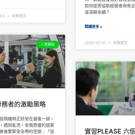
如何從旁協助經營者保有
並深耕永續？
-04
尚無留言
閱讀更多 »
2024-02-27
尚無留言
人資觀點
勞務者的激勵策略
搭飛機時正好坐在最後一排。
，遇到亂流。坐我旁邊的旅客
實習PLEASE 六
身後繫緊安全帶的空姐：「這