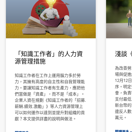
「知識工作者」的人力資
淺談
源管理措施
為改善勞
場與促進
知識工作者在工作上運用腦力多於勞
12月1
力，其擁有高度的自主性和自我管理能
序。明定
力。要讓知識工作者有生產力，應把他
會，負責
們當做是「資產」，而不是「成本」。
支付最低
企業人資在規劃《知識工作者的「招募.
新台幣的
薪酬.績效.激勵」》等人力資源管理上
違反人數
可以如何運作以達到並提升對組織的貢
萬元。
獻？本文提供詳盡的說明與做法。
閱讀更多 