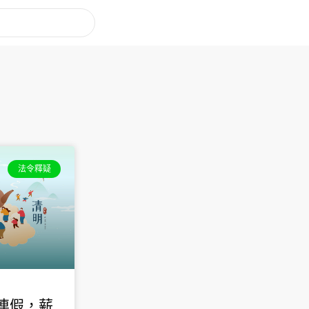
法令釋疑
節連假，薪