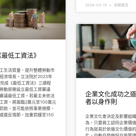
2024-03-15
尚無留言
《最低工資法》
工生活質量、提升整體勞動市
經濟增長。立法院於2023年
2日完成《最低工資法》三讀程
勞動部需設立最低工資審議
企業文化成功之
審議最低工資。若雇主未依法
者以身作則
工資，將面臨2萬元至100萬元
罰款，並可能依照事業規模、
或違反情節，加重罰鍰至150
企業文化會決定及影響組
為，只要員工認同企業價
行為就易於依循文化價值
化，自動自發做好自我管
»