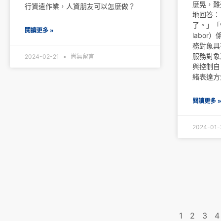
麼晃，難
行資遣作業，人資朋友可以怎麼做？
地回答：
了。」「情
閱讀更多 »
labo
務對象具
服務對象
2024-02-21
尚無留言
與控制自
緒表達方
閱讀更多 
2024-01
1
2
3
4