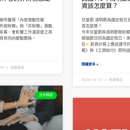
資該怎麼算？
者所獲得「內部激勵性報
兒童節.清明節為國定假日
外部財務」與「非財務」激勵
資怎麼算？
多寡，會影響工作滿意度之高
今年兒童節與清明節剛好都
具有同向變動關係。
兩個節日同為國定假日。
在
薪資計算上應該遵守
範》與《工資給付》原則
»
閱讀更多 »
-16
尚無留言
2024-04-01
尚無留言
法令釋疑