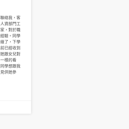
學聯絡我，客
的人資部門工
專家，對於職
有經驗。同學
年級了，下學
目前已經收到
，她跟女兒對
不一樣的看
。同學想跟我
意見供她參