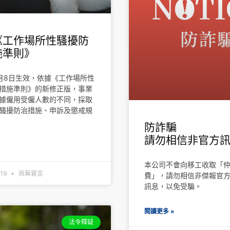
《工作場所性騷擾防
施準則》
月8日生效，依據《工作場所性
措施準則》的新修正版，事業
據僱用受僱人數的不同，採取
騷擾防治措施、申訴及懲戒規
防詐騙
請勿相信非官方
»
本公司不會向移工收取「
-19
尚無留言
費」，請勿相信非傑報官
訊息，以免受騙。
閱讀更多 »
法令釋疑