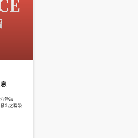
訊息
仲介轉讓
方發出之聯繫