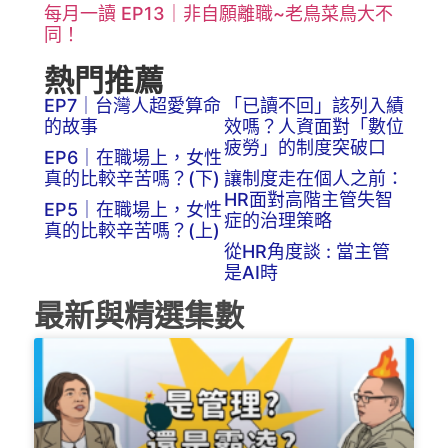
每月一讀 EP13｜非自願離職~老鳥菜鳥大不
同！
熱門推薦
EP7｜台灣人超愛算命
「已讀不回」該列入績
的故事
效嗎？人資面對「數位
疲勞」的制度突破口
EP6｜在職場上，女性
真的比較辛苦嗎？(下)
讓制度走在個人之前：
HR面對高階主管失智
EP5｜在職場上，女性
症的治理策略
真的比較辛苦嗎？(上)
從HR角度談 : 當主管
是AI時
最新與精選集數