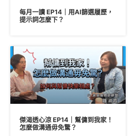
每月一讀 EP14｜用AI篩選履歷，
提示詞怎麼下？
傑渴透心涼 EP14｜幫傭到我家！
怎麼做溝通毋免驚？