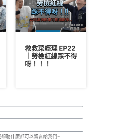
救救菜經理 EP22
｜勞檢紅線踩不得
呀！！！