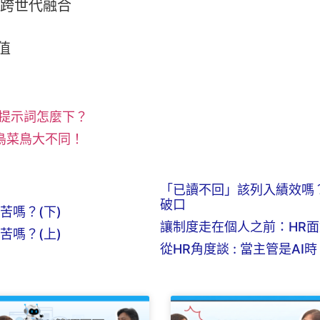
促進跨世代融合
價值
，提示詞怎麼下？
老鳥菜鳥大不同！
「已讀不回」該列入績效嗎
破口
苦嗎？(下)
讓制度走在個人之前：HR
苦嗎？(上)
從HR角度談 : 當主管是AI時