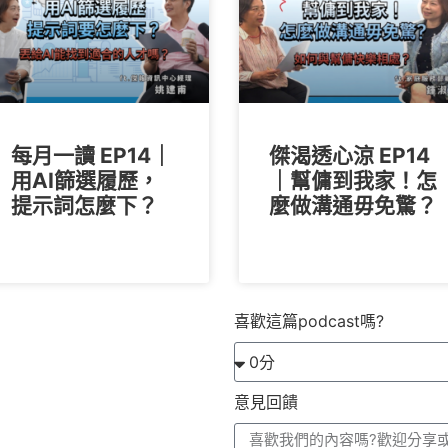
每月一讀 EP14｜
傑渴透心涼 EP14
用AI篩選履歷，
｜幫傭到我家！怎
提示詞怎麼下？
麼做溝通毋免驚？
喜歡這篇podcast嗎?
意見回饋