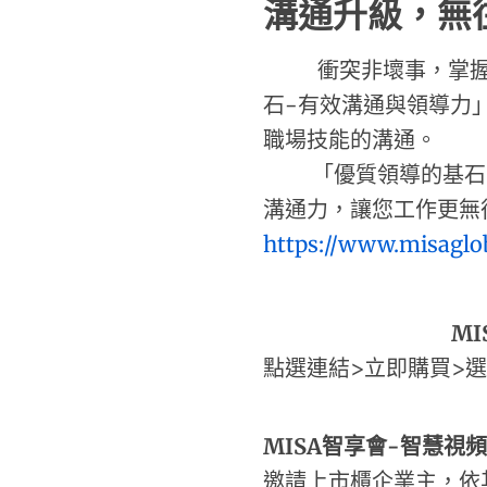
溝通升級，無
衝突非壞事，掌握化
石-有效溝通與領導力
職場技能的溝通。
「優質領導的基石-
溝通力，讓您工作更無
https://www.misaglo
MI
點選連結>立即購買>選擇
MISA
智享會-
智慧視
邀請上市櫃企業主，依