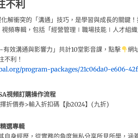
往不利
解衝突的「溝通」技巧，是學習與成長的關鍵！推
」視頻專輯，包括「經營管理∣職場技能∣人才組
有效溝通與影響力」
共計10堂影音課，點擊
網
往不利！
bal.org/program-packages/21c06da0-e606-42
SA
視頻訂購操作流程
折價券>輸入折扣碼【jb2024】(九折)
頻精選專輯
其自身經歷，從實務的角度無私分享所見所學，涵