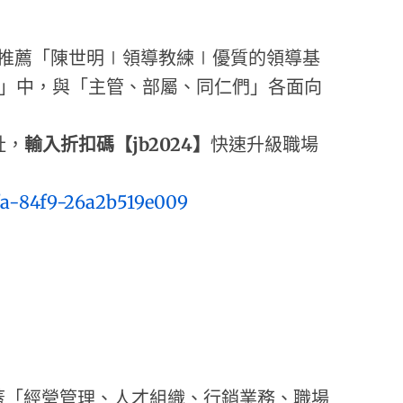
薦「陳世明∣領導教練∣優質的領導基
織」中，與「主管、部屬、同仁們」各面向
址，
輸入折扣碼【
jb2024
】
快速升級職場
fa-84f9-26a2b519e009
蓋「經營管理、人才組織、行銷業務、職場