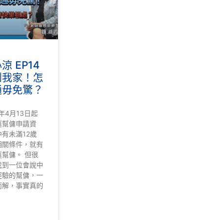
 EP14
到我家！怎
通毋免驚？
年4月13日起
庭幫傭申請資
有未滿12歲
相關條件，就有
幫傭。 但很
找到一位會說中
經驗的幫傭，一
而解，事實真的