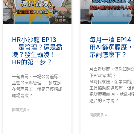
HR小沙龍 EP13
每月一讀 EP14
｜是管理？還是霸
用AI篩選履歷，
凌？發生霸凌！
示詞怎麼下？
HR的第一步？
AI會看履歷，但你知道
下Prompt嗎？
一句責罵、一場公開羞辱、
AI時代來臨，企業開始用
主管的高壓管理……到底是
工具協助篩選履歷，但
在管理員工，還是已經構成
把履歷丟給 AI，就能找
職場霸凌？
適合的人才嗎？
閱讀更多 »
閱讀更多 »