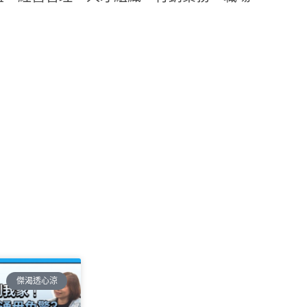
傑渴透心涼