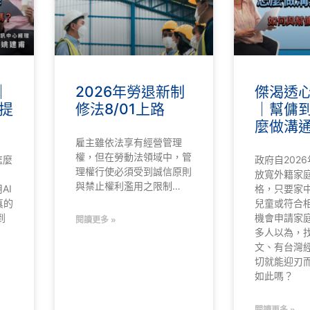
｜
2026年勞退新制
傑渴透心涼
提
修法8/01上路
｜幫傭
麼做溝
雇主雖依法享有經營管理
權，但在勞動法領域中，管
怎麼
政府自2026
理權行使必須受到誠信原則
放寬外籍家
與禁止權利濫用之限制…
AI
格，只要家中
真的
兒童或符合
到
機會申請家庭
閱讀更多 »
多人以為，
文、有台灣
切就能迎刃
如此嗎？
閱讀更多 »