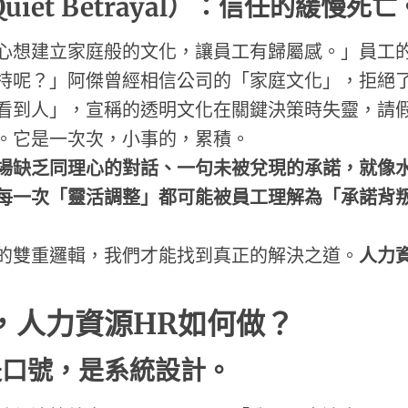
Quiet Betrayal
）
：
信任的緩慢死亡
心想建立家庭般的文化，讓員工有歸屬感。」員工
持呢？」阿傑曾經相信公司的「家庭文化」，拒絕
看到人」，宣稱的透明文化在關鍵決策時失靈，請
。它是一次次，小事的，累積。
場缺乏同理心的對話、一句未被兌現的承諾，就像
每一次「靈活調整」都可能被員工理解為「承諾背
的雙重邏輯，我們才能找到真正的解決之道。
人力
，人力資源
HR
如何做？
是口號，是系統設計
。