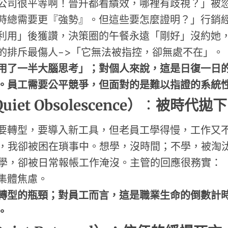
公司很平等啊！晉升都看績效，哪裡有歧視？」被
時總需要更『強勢』。但這些要怎麼證明？」行銷
利用」後獲讚，決策圈的午餐永遠「剛好」沒約她
的排斥最傷人->「它無法被指控，卻無處不在」。
用了一半大腦思考」；對個人來說，這是日復一日
。員工需要公平競爭，但面對的是難以指證的系統
Quiet Obsolescence
）
：
被時代拋下
要轉型，要導入新工具，但老員工學得慢，工作又
具，我卻被困在瑣事中。想學，沒時間；不學，被淘
想學，卻被日常報帳工作淹沒。主管的回應很務實：
集體焦慮。
轉型的瓶頸；對員工而言，這是職業生命的倒數計
。