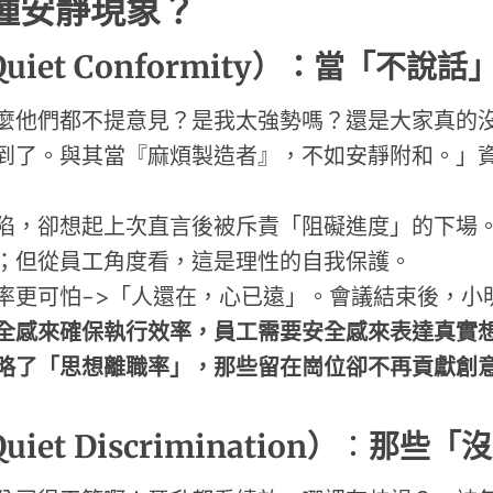
種安靜現象？
Quiet Conformity
）
：
當「不說話
麼他們都不提意見？是我太強勢嗎？還是大家真的
到了。與其當『麻煩製造者』，不如安靜附和。」
陷，卻想起上次直言後被斥責「阻礙進度」的下場
；但從員工角度看，這是理性的自我保護。
率更可怕->「人還在，心已遠」。會議結束後，小
全感來確保執行效率，員工需要安全感來表達真實
略了「思想離職率」
，
那些留在崗位卻不再貢獻創
Quiet Discrimination
）
：
那些「沒