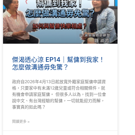
傑渴透心涼 EP14｜幫傭到我家！
怎麼做溝通毋免驚？
政府自2026年4月13日起放寬外籍家庭幫傭申請資
格，只要家中有未滿12歲兒童或符合相關條件，就
有機會申請家庭幫傭。 但很多人以為，找到一位會
說中文、有台灣經驗的幫傭，一切就能迎刃而解，
事實真的如此嗎？
閱讀更多 »