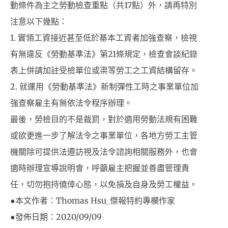
動條件為主之勞動檢查重點（共17點）外，請再特別
注意以下幾點：
1. 實領工資接近甚至低於基本工資者加強查察，檢視
有無違反《勞動基準法》第21條規定，檢查會談紀錄
表上併請加註受檢單位或渠等勞工之工資結構留存。
2. 就運用《勞動基準法》新制彈性工時之事業單位加
強查察雇主有無依法令程序辦理。
最後，勞檢目的不是裁罰，對於適用勞動法規有困難
或欲更進一步了解法令之事業單位，各地方勞工主管
機關除可提供法遵訪視及法令諮詢相關服務外，也會
適時辦理宣導說明會，呼籲雇主把握並善盡管理責
任，切勿抱持僥倖心態，以免損及自身及勞工權益。
●本文作者：Thomas Hsu_傑報特約專欄作家
●發佈日期：2020/09/09