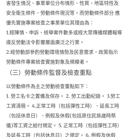
害發生情況、事業單位分布情形、性質、地區特性及
安全衛生條件、勞動條件現況等。而勞動條件部分 應
優先實施專案檢查之事業單位其理由為：
1.經陳情、申訴、檢舉案件數多或經大眾傳播媒體報導
違反勞動法令影響層面廣泛之行業。
2.經勞動部參酌勞動環境情勢及民意需求，政策指示
勞動條件專案檢查實施對象及規模者。
（三）勞動條件監督及檢查重點
以勞動條件為主之勞動檢查重點如下：
1. 勞工名卡之置備及保存。 2. 勞工出勤紀錄。 3.勞工
工資清冊。 4.正常工時（包括彈性工時）、延長工時
（包括休息日）、例假及休假(包括原住民族歲時祭
儀)等工資之給付規定。 5. 正常工時（包括彈性工時）
及延長工時（包括休息日）之規定。 6. 例假及休假