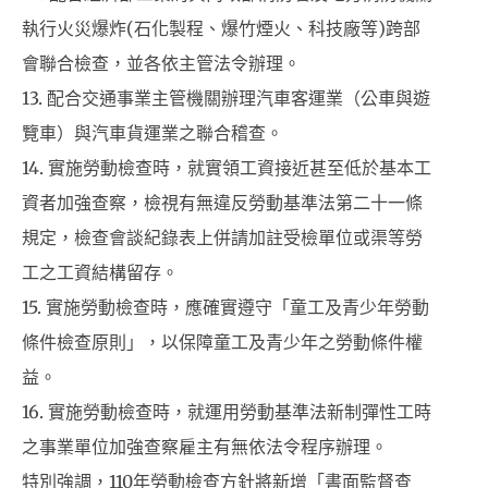
執行火災爆炸(石化製程、爆竹煙火、科技廠等)跨部
會聯合檢查，並各依主管法令辦理。
13. 配合交通事業主管機關辦理汽車客運業（公車與遊
覽車）與汽車貨運業之聯合稽查。
14. 實施勞動檢查時，就實領工資接近甚至低於基本工
資者加強查察，檢視有無違反勞動基準法第二十一條
規定，檢查會談紀錄表上併請加註受檢單位或渠等勞
工之工資結構留存。
15. 實施勞動檢查時，應確實遵守「童工及青少年勞動
條件檢查原則」，以保障童工及青少年之勞動條件權
益。
16. 實施勞動檢查時，就運用勞動基準法新制彈性工時
之事業單位加強查察雇主有無依法令程序辦理。
特別強調，110年勞動檢查方針將新增「書面監督查