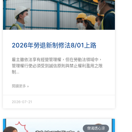
2026年勞退新制修法8/01上路
雇主雖依法享有經營管理權，但在勞動法領域中，
管理權行使必須受到誠信原則與禁止權利濫用之限
制…
閱讀更多 »
2026-07-21
傑渴透心涼