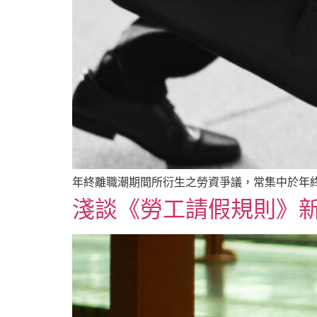
年終離職潮期間所衍生之勞資爭議，常集中於年
淺談《勞工請假規則》