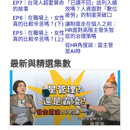
EP7｜台灣人超愛算命
「已讀不回」該列入績
的故事
效嗎？人資面對「數位
疲勞」的制度突破口
EP6｜在職場上，女性
真的比較辛苦嗎？(下)
讓制度走在個人之前：
HR面對高階主管失智
EP5｜在職場上，女性
症的治理策略
真的比較辛苦嗎？(上)
從HR角度談 : 當主管
是AI時
最新與精選集數