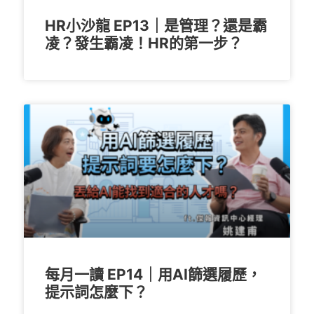
HR小沙龍 EP13｜是管理？還是霸
凌？發生霸凌！HR的第一步？
每月一讀 EP14｜用AI篩選履歷，
提示詞怎麼下？