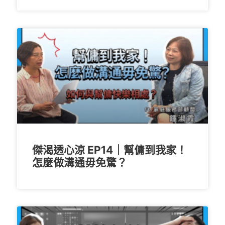
傑渴透心涼 EP14｜幫傭到我家！
怎麼做溝通毋免驚？