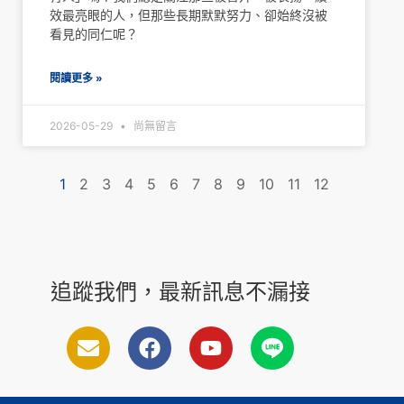
效最亮眼的人，但那些長期默默努力、卻始終沒被
看見的同仁呢？
閱讀更多 »
2026-05-29
尚無留言
1
2
3
4
5
6
7
8
9
10
11
12
追蹤我們，最新訊息不漏接