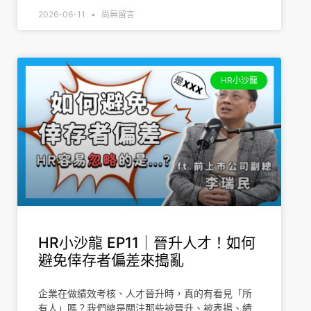
2026-06-11
尚無留言
HR小沙龍
HR小沙龍 EP11｜晉升人才！如何
避免倖存者偏差來搗亂
企業在做績效考核、人才晉升時，真的有看見「所
有人」嗎？我們總是關注那些被晉升、被表揚、績