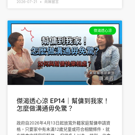
2026-07-21
尚無留言
傑渴透心涼
傑渴透心涼 EP14｜幫傭到我家！
怎麼做溝通毋免驚？
政府自2026年4月13日起放寬外籍家庭幫傭申請資
格，只要家中有未滿12歲兒童或符合相關條件，就