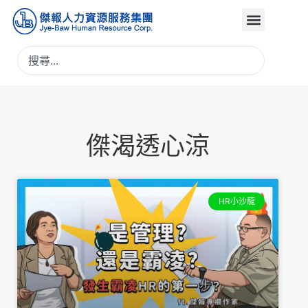
傑渴透心涼
HR小沙龍