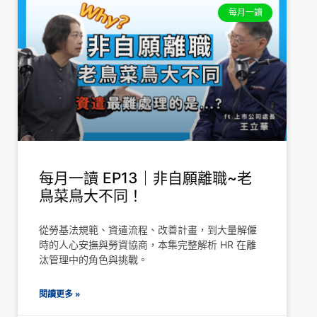
每月一讀
每月一讀 EP13｜非自願離職~老
鳥菜鳥大不同！
從勞基法規範、資遣流程、改善計畫，到大量解僱
時的人心安撫與勞資協商，本集完整解析 HR 在離
汰管理中的角色與挑戰。
閱讀更多 »