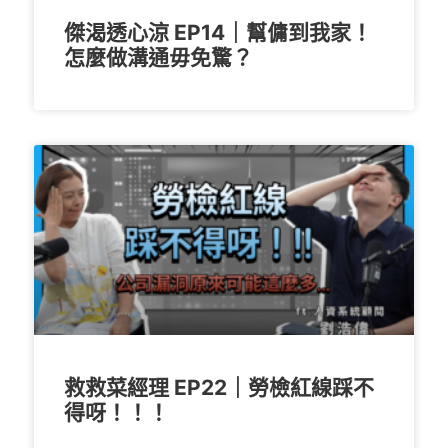
傑渴透心涼 EP14｜幫傭到我家！
怎麼做溝通毋免驚？
救救菜經理 EP22｜勞檢紅線踩不
得呀！！！