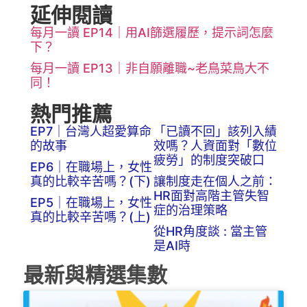
延伸閱讀
每月一讀 EP14｜用AI篩選履歷，提示詞怎麼
下？
每月一讀 EP13｜非自願離職~老鳥菜鳥大不
同！
熱門推薦
EP7｜台灣人超愛算命
「已讀不回」該列入績
的故事
效嗎？人資面對「數位
疲勞」的制度突破口
EP6｜在職場上，女性
真的比較辛苦嗎？(下)
讓制度走在個人之前：
HR面對高階主管失智
EP5｜在職場上，女性
症的治理策略
真的比較辛苦嗎？(上)
從HR角度談 : 當主管
是AI時
最新與精選集數