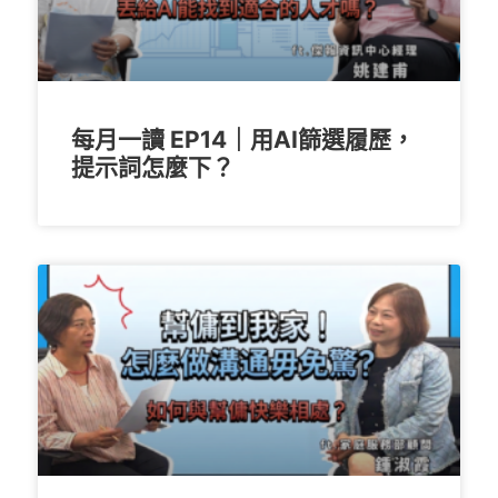
每月一讀 EP14｜用AI篩選履歷，
提示詞怎麼下？