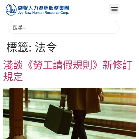
標籤:
法令
淺談《勞工請假規則》新修訂
規定