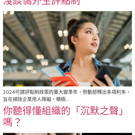
淺談僑外生評點制
2024可謂評點制政策的重大變革年，勞動部釋出多項利多，
旨在掃除企業用人障礙，積極…
你聽得懂組織的「沉默之聲」
嗎？