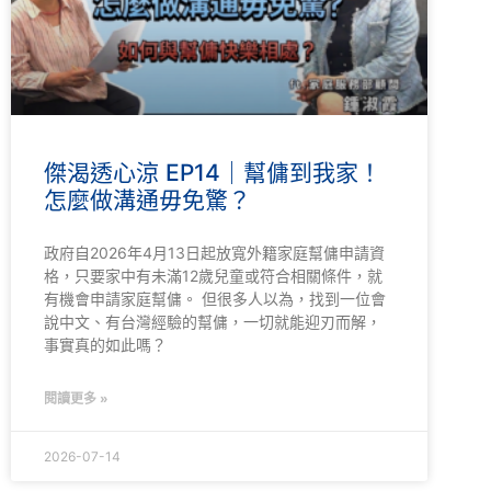
傑渴透心涼 EP14｜幫傭到我家！
怎麼做溝通毋免驚？
政府自2026年4月13日起放寬外籍家庭幫傭申請資
格，只要家中有未滿12歲兒童或符合相關條件，就
有機會申請家庭幫傭。 但很多人以為，找到一位會
說中文、有台灣經驗的幫傭，一切就能迎刃而解，
事實真的如此嗎？
閱讀更多 »
2026-07-14