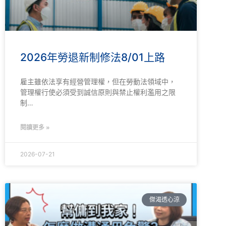
2026年勞退新制修法8/01上路
雇主雖依法享有經營管理權，但在勞動法領域中，
管理權行使必須受到誠信原則與禁止權利濫用之限
制…
閱讀更多 »
2026-07-21
傑渴透心涼