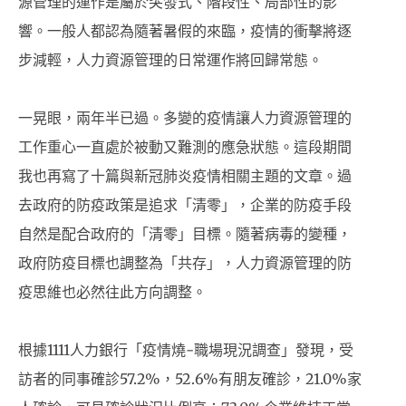
源管理的運作是屬於突發式、階段性、局部性的影
響。一般人都認為隨著暑假的來臨，疫情的衝擊將逐
步減輕，人力資源管理的日常運作將回歸常態。
一晃眼，兩年半已過。多變的疫情讓人力資源管理的
工作重心一直處於被動又難測的應急狀態。這段期間
我也再寫了十篇與新冠肺炎疫情相關主題的文章。過
去政府的防疫政策是追求「清零」，企業的防疫手段
自然是配合政府的「清零」目標。隨著病毒的變種，
政府防疫目標也調整為「共存」，人力資源管理的防
疫思維也必然往此方向調整。
根據1111人力銀行「疫情燒-職場現況調查」發現，受
訪者的同事確診57.2%，52.6%有朋友確診，21.0%家