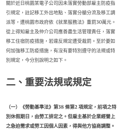
關於近日桃園某電子公司因未落實勞動部雇主防疫指
引規定，註記移工外出地點、落實分艙分流及移工調
派等，遭桃園市政府依《就業服務法》重罰30萬元。
從上得知雇主及仲介公司應善盡生活管理責任，落實
移工住宿防疫措施，若違反規定遭受裁罰。至於要如
何加強移工防疫措施，有沒有要特別遵守的法規或特
別規定，今分別說明之如下。
二、重要法規或規定
（一）《勞動基準法》
第
38
條第
2
項規定，前項之特
別休假期日，由勞工排定之。但雇主基於企業經營上
之急迫需求或勞工因個人因素，得與他方協商調整
。