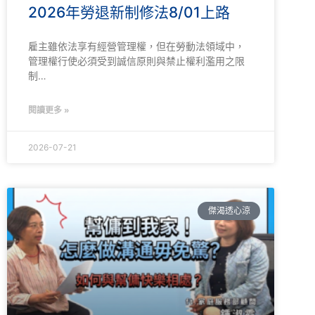
2026年勞退新制修法8/01上路
雇主雖依法享有經營管理權，但在勞動法領域中，
管理權行使必須受到誠信原則與禁止權利濫用之限
制…
閱讀更多 »
2026-07-21
傑渴透心涼