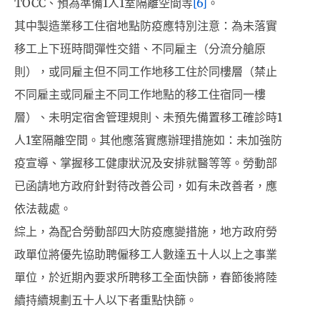
TOCC、預為準備1人1室隔離空間等
[6]
。
其中製造業移工住宿地點防疫應特別注意：為未落實
移工上下班時間彈性交錯、不同雇主（分流分艙原
則），或同雇主但不同工作地移工住於同樓層（禁止
不同雇主或同雇主不同工作地點的移工住宿同一樓
層）、未明定宿舍管理規則、未預先備置移工確診時1
人1室隔離空間。其他應落實應辦理措施如：未加強防
疫宣導、掌握移工健康狀況及安排就醫等等。勞動部
已函請地方政府針對待改善公司，如有未改善者，應
依法裁處。
綜上，為配合勞動部四大防疫應變措施，地方政府勞
政單位將優先協助聘僱移工人數達五十人以上之事業
單位，於近期內要求所聘移工全面快篩，春節後將陸
續持續規劃五十人以下者重點快篩。