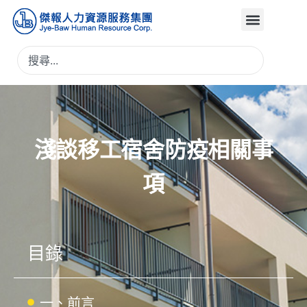
淺談移工宿舍防疫相關事
項
目錄
一、前言