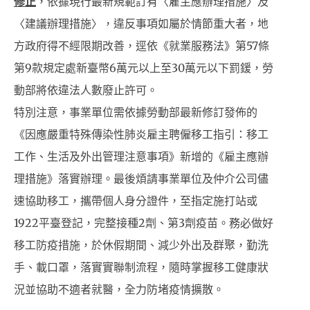
修正
，依據現行最新規範訂有〈雇主應辦理措施〉及
〈建議辦理措施〉，違反事項如屬於情節重大者，地
方政府得不經限期改善，逕依《就業服務法》第57條
第9款規定處新臺幣6萬元以上至30萬元以下罰鍰，勞
動部將依違法人數廢止許可。
特別注意，事業單位需依據勞動部最新修訂發佈的
《因應嚴重特殊傳染性肺炎雇主聘僱移工指引：移工
工作、生活及外出管理注意事項》新增的《雇主應辦
理措施》落實辦理。最後煩請事業單位及仲介公司儘
速協助移工，攜帶個人身分證件，至指定施打站或
1922平臺登記，完整接種2劑、第3劑疫苗。務必做好
移工防疫措施，於休假期間、減少外出及群聚，勤洗
手、載口罩，落實實聯制流程，隨時掌握移工健康狀
況並協助不適者就醫，全力防堵疫情擴散。