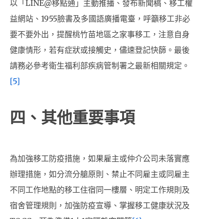
以「LINE@移點通」主動推播、發布新聞稿、移工權
益網站、1955臉書及多國語廣播電臺，呼籲移工非必
要不要外出，提醒桃竹苗地區之家事移工，注意自身
健康情形，若有症狀或接觸史，儘速登記快篩。最後
請務必參考衛生福利部疾病管制署之最新相關規定。
[5]
四、其他重要事項
為加強移工防疫措施，如果雇主或仲介公司未落實應
辦理措施，如分流分艙原則、禁止不同雇主或同雇主
不同工作地點的移工住宿同一樓層、明定工作規則及
宿舍管理規則，加強防疫宣導、掌握移工健康狀況及