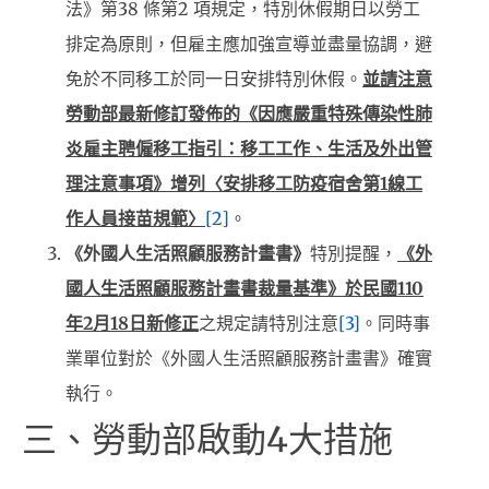
法》第38 條第2 項規定，特別休假期日以勞工
排定為原則，但雇主應加強宣導並盡量協調，避
免於不同移工於同一日安排特別休假。
並請注意
勞動部最新修訂發佈的《因應嚴重特殊傳染性肺
炎雇主聘僱移工指引：移工工作、生活及外出管
理注意事項》增列〈安排移工防疫宿舍第1線工
作人員接苗規範〉
[2]
。
《外國人生活照顧服務計畫書》
特別提醒，
《外
國人生活照顧服務計畫書裁量基準》於民國110
年2月18日新修正
之規定請特別注意
[3]
。同時事
業單位對於《外國人生活照顧服務計畫書》確實
執行。
三、勞動部啟動4大措施