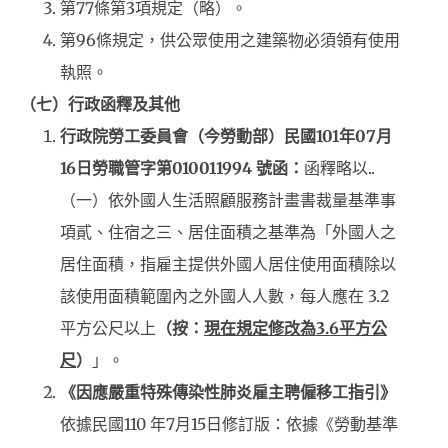
第77條第3項規定（略）。
第96條規定，供公眾使用之建築物必須領有使用
執照。
（七）行政函釋及其他
行政院勞工委員會（今勞動部）民國101年07月
16日勞職管字第010011994 號函：
函釋略以..
（一）依外國人生活照顧服務計畫書裁量基準事
項貳、住宿之三、居住面積之基準為「外國人之
居住面積，指雇主提供外國人居住使用面積除以
該使用面積範圍內之外國人人數，每人應在 3.2
平方公尺以上
（按：
現在規定修改為
3.6
平方公
尺
）
」。
《因應嚴重特殊傳染性肺炎雇主聘僱移工指引》
依據民國110 年7月15日修訂版：依據《勞動基準