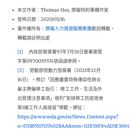
本文作者：Thomas Hsu_傑報特約專欄作家
發佈日期：2020/03/16
著作權所有：
傑報人力資源服務集團
歡迎轉載，
轉載請註明出處
[1]
內政部營建署97年7月18日營署建管
字第0970039574號函請參照。
[2]
勞動部勞動力發展署（2021年12月
16日）。修訂「因應嚴重特殊傳染性肺炎
雇主聘僱移工指引： 移工工作、生活及外
出管理注意事項」增列”安排移工防疫宿舍
第1線工作人員接苗”規範。網址：
https://www.wda.gov.tw/News_Content.aspx?
n=D33B55D537402BAA&sms=02E58F84AD3F3884