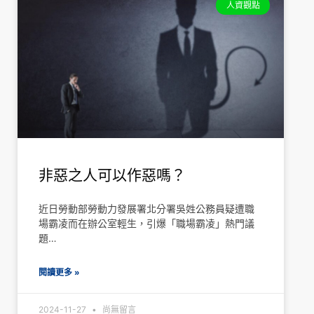
人資觀點
非惡之人可以作惡嗎？
近日勞動部勞動力發展署北分署吳姓公務員疑遭職
場霸凌而在辦公室輕生，引爆「職場霸凌」熱門議
題…
閱讀更多 »
2024-11-27
尚無留言