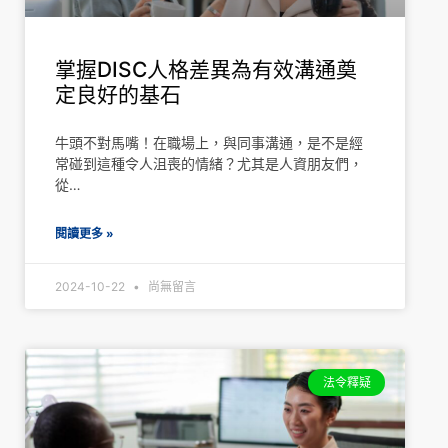
掌握DISC人格差異為有效溝通奠
定良好的基石
牛頭不對馬嘴！在職場上，與同事溝通，是不是經
常碰到這種令人沮喪的情緒？尤其是人資朋友們，
從…
閱讀更多 »
2024-10-22
尚無留言
法令釋疑