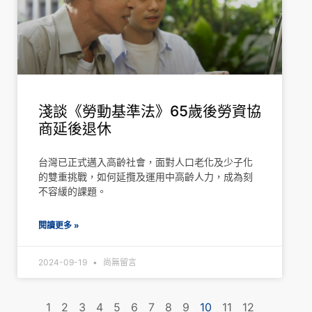
淺談《勞動基準法》65歲後勞資協
商延後退休
台灣已正式邁入高齡社會，面對人口老化及少子化
的雙重挑戰，如何延攬及運用中高齡人力，成為刻
不容緩的課題。
閱讀更多 »
2024-09-19
尚無留言
1
2
3
4
5
6
7
8
9
10
11
12