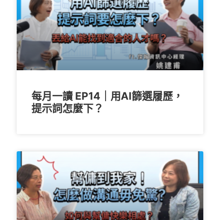
每月一讀 EP14｜用AI篩選履歷，
提示詞怎麼下？