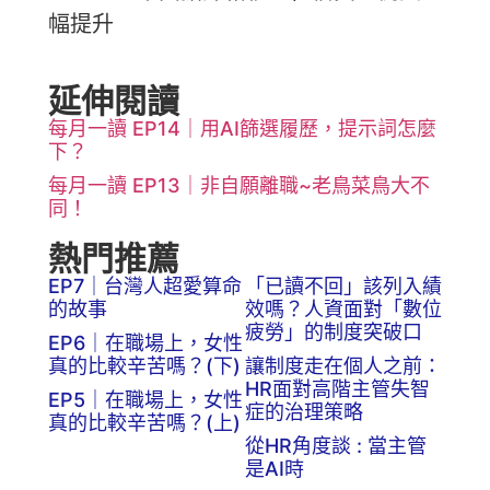
幅提升
延伸閱讀
每月一讀 EP14｜用AI篩選履歷，提示詞怎麼
下？
每月一讀 EP13｜非自願離職~老鳥菜鳥大不
同！
熱門推薦
EP7｜台灣人超愛算命
「已讀不回」該列入績
的故事
效嗎？人資面對「數位
疲勞」的制度突破口
EP6｜在職場上，女性
真的比較辛苦嗎？(下)
讓制度走在個人之前：
HR面對高階主管失智
EP5｜在職場上，女性
症的治理策略
真的比較辛苦嗎？(上)
從HR角度談 : 當主管
是AI時