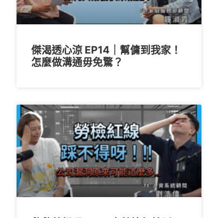
傑渴透心涼 EP14｜幫傭到我家！
怎麼做溝通毋免驚？