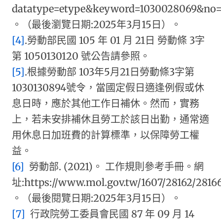
datatype=etype&keyword=1030028069&no=
。（最後瀏覽日期:2025年3月15日）。
[4]
.勞動部民國 105 年 01 月 21日 勞動條 3字
第 1050130120 號公告請參照。
[5]
.根據勞動部 103年5月21日勞動條3字第
1030130894號令，當國定假日適逢例假或休
息日時，應於其他工作日補休。​然而，實務
上，若未安排補休且勞工於該日出勤，通常適
用休息日加班費的計算標準，以保障勞工權
益。
[6]
勞動部. (2021)。 工作規則參考手冊。網
址:https://www.mol.gov.tw/1607/28162/2816
。（最後閱覽日期:2025年3月15日）。
[7]
行政院勞工委員會民國 87 年 09 月 14