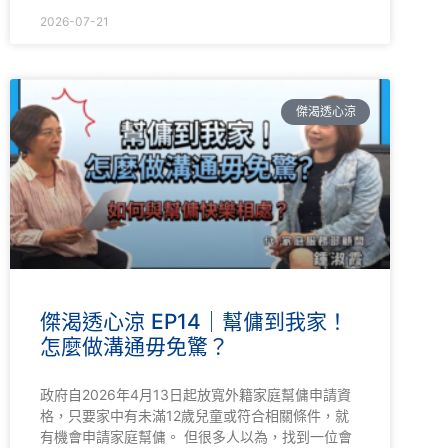
2026-07-21
傑渴透心涼
傑渴透心涼 EP14｜幫傭到我家！
怎麼做溝通毋免驚？
政府自2026年4月13日起放寬外籍家庭幫傭申請資
格，只要家中有未滿12歲兒童或符合相關條件，就
有機會申請家庭幫傭。 但很多人以為，找到一位會