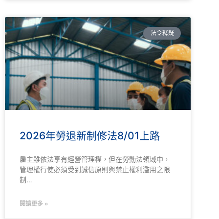
法令釋疑
2026年勞退新制修法8/01上路
雇主雖依法享有經營管理權，但在勞動法領域中，
管理權行使必須受到誠信原則與禁止權利濫用之限
制…
閱讀更多 »