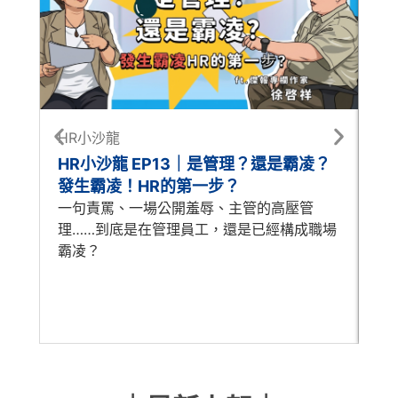
HR小沙龍
每
HR小沙龍 EP13｜是管理？還是霸凌？
每
發生霸凌！HR的第一步？
怎
一句責罵、一場公開羞辱、主管的高壓管
A
理……到底是在管理員工，還是已經構成職場
時
霸凌？
歷
人