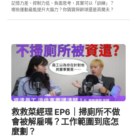
記憶力差、控制力低、負面思考，其實可以「訓練」？
哪些運動最能提升大腦力？你猜猜保齡球還是高爾夫？
救救菜經理 EP6｜掃廁所不做
會被解雇嗎？工作範圍到底怎
麼劃？