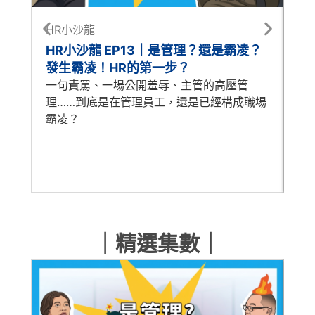
HR小沙龍
每
HR小沙龍 EP13｜是管理？還是霸凌？
每
發生霸凌！HR的第一步？
怎
一句責罵、一場公開羞辱、主管的高壓管
A
理……到底是在管理員工，還是已經構成職場
時
霸凌？
歷
人
｜精選集數｜