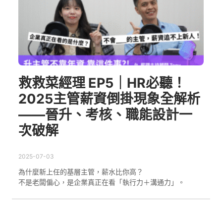
救救菜經理 EP5｜HR必聽！
2025主管薪資倒掛現象全解析
——晉升、考核、職能設計一
次破解
2025-07-03
為什麼新上任的基層主管，薪水比你高？
不是老闆偏心，是企業真正在看「執行力＋溝通力」。