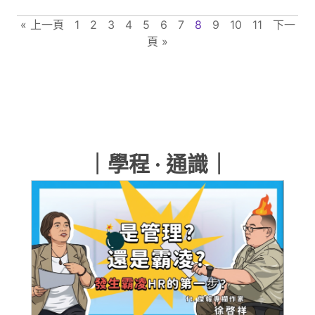
« 上一頁
1
2
3
4
5
6
7
8
9
10
11
下一
頁 »
｜學程 · 通識｜