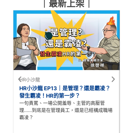
｜最新上架｜
HR小沙龍
每
HR小沙龍 EP13｜是管理？還是霸凌？
每
發生霸凌！HR的第一步？
怎
一句責罵、一場公開羞辱、主管的高壓管
A
理……到底是在管理員工，還是已經構成職場
時
霸凌？
歷
人